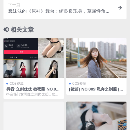
下一篇
蠢沫沫的《原神》舞台：绮良良现身，草属性角色
的可爱风暴来袭！
相关文章
COS资源
COS资源
抖音 立刻优优 微密圈 NO.014
[镜酱] NO.009 私奔之制服 [3
期 【36P】最新至：2024.10.
0P-375MB]
抖音热门女网红立刻优优近日发布
30(抖音hi优优)
了最新一期微密圈内容，编号NO.0
14期，截止到2...