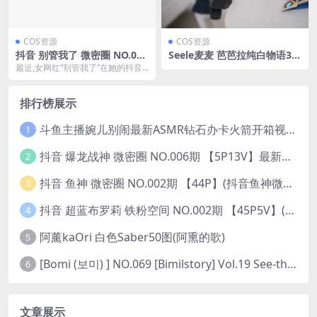
COS资源
COS资源
抖音 别管我了 微密圈 NO.003
Seele麦麦 芭芭拉纯白物语36
期 【6P】(别管我了用英语怎
图(麦芭依尔)
最近,女网红“别管我了”在她的抖音
么说)
和微密圈平台发布了第三期原创内
容,这次她带来了...
排行榜展示
斗鱼主播婉儿别闹最新ASMR钻石办卡火箭开箱视频+音频合集-47个资源打包下载 [39V-10.1GB]
1
抖音 爆龙战神 微密圈 NO.006期 【5P13V】最新至：2023.6.7(暴龙神和战龙皇)
2
抖音 鱼神 微密圈 NO.002期 【44P】(抖音鱼神微密猫)
3
抖音 超蓝布罗莉 铁粉空间 NO.002期 【45P5V】(抖音超蓝布罗利是真的吗)
4
阿薰kaOri 白色Saber50图(阿熏的歌)
5
[Bomi (보미) ] NO.069 [Bimilstory] Vol.19 See-through lingerie
6
文章展示