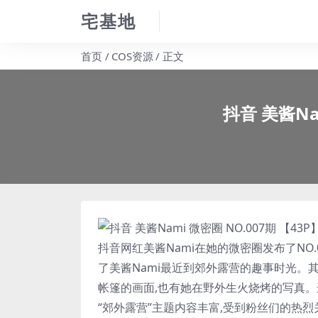
宅基地
首页
COS资源
正文
抖音 美酱Na
抖音网红
美酱Nami
在她的微密圈发布了NO.
了
美酱Nami
最近到郊外露营的趣事时光。其
帐篷的画面,也有她在野外生火烧烤的写真。
“郊外露营”主题内容丰富,受到粉丝们的热