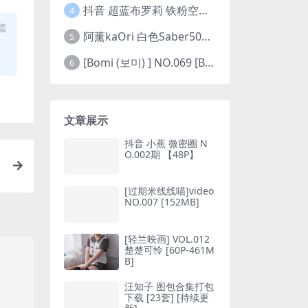
抖音 超蓝布罗莉 铁粉空间 NO.002期 【45P5V】(抖音超蓝布罗利是真的吗)
4
盗
阿薰kaOri 白色Saber50图(阿熏的歌)
5
[Bomi (보미) ] NO.069 [Bimilstory] Vol.19 See-through lingerie
6
文章展示
抖音 小蕉 微密圈 N
O.002期 【48P】
[过期米线线喵]video
NO.007 [152MB]
[轻兰映画] VOL.012
楚楚可怜 [60P-461M
B]
汪知子 图包合集打包
下载 [23套] [持续更