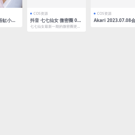
COS资源
COS资源
 浴缸小修
抖音 七七仙女 微密圈 011
Akari 2023.07.0
期 【12P】最新至：202
定内容 ASMR资源下载
七七仙女最新一期的微密圈更新
3.12.16(抖音七七真名叫
V-557MB]
来啦！本期共收录了12P的精彩
内容，包括她在抖音上的...
什么)