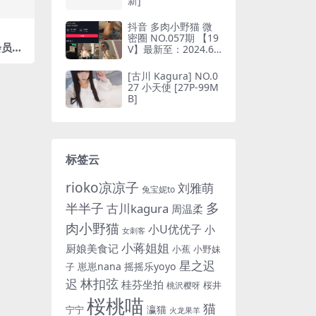
新]
抖音 多肉小野猫 微
密圈 NO.057期 【19
8会员限
V】最新至：2024.6.
 [1
10(抖音多肉小野猫的
推特叫什么)
[古川 Kagura] NO.0
27 小天使 [27P-99M
B]
标签云
rioko凉凉子
刘雅萌
兔宝妮to
多
半半子
古川kagura
周温柔
肉小野猫
小U优优子
小
女刺客
小蒋姐姐
厨娘美食记
小蕉
小野妹
星之迟
崽崽nana
摇摇乐yoyo
子
林扣弦
迟
桂芬坐拍
桜井
桃沢樱呀
桜桃喵
猫
瀛猫
宁宁
火龙果羊