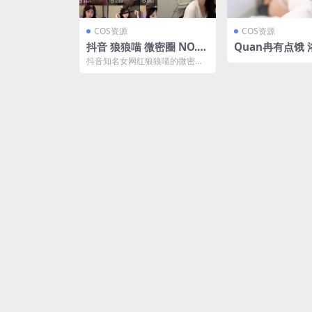
COS资源
COS资源
抖音 狼狼喵 微密圈 NO.0
Quan冉有点饿
08期 【4P2V】最新至：2
女51图
抖音知名女网红狼狼喵的微密圈
024.12.9(抖音狼哥照片)
NO.008期新鲜出炉！本次内容丰
富至极，包含4P2...