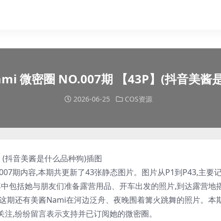
mi 微密圈 NO.007期 【43P】(抖音美
2026-06-25
COS资源
007期内容,本期共更新了43张静态图片。图片从P1到P43,主要
中包括她与朋友们准备露营用品、开车出发的照片,到达露营地
这期还有美酱Nami在河边泛舟、夜晚围着篝火跳舞的照片。本
烈关注,纷纷留言表示支持并已订阅她的微密圈。