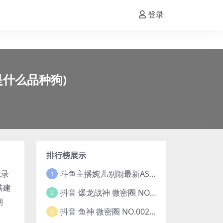
登录
酱是什么品种狗)
排行榜展示
斗鱼主播婉儿别闹最新ASMR钻石办卡火箭开箱视频+音频合集-47个资源打包下载 [39V-10.1GB]
记录
1
搭建
抖音 爆龙战神 微密圈 NO.006期 【5P13V】最新至：2023.6.7(暴龙神和战龙皇)
2
期
抖音 鱼神 微密圈 NO.002期 【44P】(抖音鱼神微密猫)
3