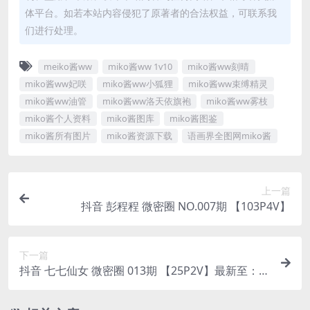
体平台。如若本站内容侵犯了原著者的合法权益，可联系我
们进行处理。
meiko酱ww
miko酱ww 1v10
miko酱ww刻晴
miko酱ww妃咲
miko酱ww小狐狸
miko酱ww束缚精灵
miko酱ww油管
miko酱ww洛天依旗袍
miko酱ww雾枝
miko酱个人资料
miko酱图库
miko酱图鉴
miko酱所有图片
miko酱资源下载
语画界全图网miko酱
上一篇
抖音 彭程程 微密圈 NO.007期 【103P4V】
下一篇
抖音 七七仙女 微密圈 013期 【25P2V】最新至：2
024.1.01(抖音七仙女是谁)