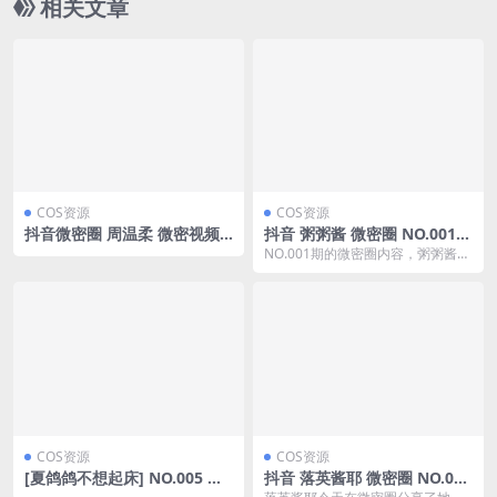
相关文章
COS资源
COS资源
抖音微密圈 周温柔 微密视频
抖音 粥粥酱 微密圈 NO.001期
图集打包下载 [持续更新]
【5P17V】(抖音粥粥是谁)
NO.001期的微密圈内容，粥粥酱给
大家带来了一次精彩的展示。这次
的内容包括了五...
COS资源
COS资源
[夏鸽鸽不想起床] NO.005 黑
抖音 落英酱耶 微密圈 NO.019
猫耳 [25P-73MB]
期 【6P15V】最新至：2023.1