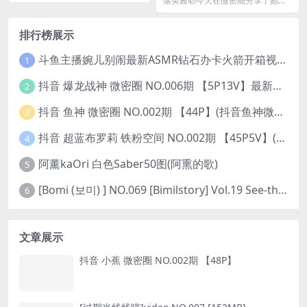
落英酱耶今天在微密圈分享了她的
2.09(抖音落落酱照片)
最新一期视频和照片，共有6张图片
和15个视频。在这...
排行榜展示
斗鱼主播婉儿别闹最新ASMR钻石办卡火箭开箱视频+音频合集-47个资源打包下载 [39V-10.1GB]
1
抖音 爆龙战神 微密圈 NO.006期 【5P13V】最新至：2023.6.7(暴龙神和战龙皇)
2
抖音 鱼神 微密圈 NO.002期 【44P】(抖音鱼神微密猫)
3
抖音 超蓝布罗莉 铁粉空间 NO.002期 【45P5V】(抖音超蓝布罗利是真的吗)
4
阿薰kaOri 白色Saber50图(阿熏的歌)
5
[Bomi (보미) ] NO.069 [Bimilstory] Vol.19 See-through lingerie
6
文章展示
抖音 小蕉 微密圈 NO.002期 【48P】