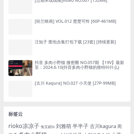
[过期米线线喵]video NO.007 [152MB]
[轻兰映画] VOL.012 楚楚可怜 [60P-461MB]
汪知子 图包合集打包下载 [23套] [持续更新]
抖音 多肉小野猫 微密圈 NO.057期 【19V】最新
至：2024.6.10(抖音多肉小野猫的推特叫什么)
[古川 Kagura] NO.027 小天使 [27P-99MB]
标签云
rioko凉凉子
半半子
刘雅萌
古川kagura
周
兔宝妮to