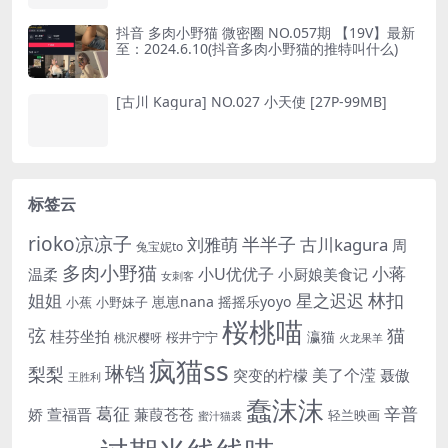
抖音 多肉小野猫 微密圈 NO.057期 【19V】最新
至：2024.6.10(抖音多肉小野猫的推特叫什么)
[古川 Kagura] NO.027 小天使 [27P-99MB]
标签云
rioko凉凉子
半半子
刘雅萌
古川kagura
周
兔宝妮to
多肉小野猫
小蒋
小U优优子
温柔
小厨娘美食记
女刺客
姐姐
林扣
星之迟迟
崽崽nana
摇摇乐yoyo
小蕉
小野妹子
桜桃喵
猫
弦
桂芬坐拍
瀛猫
桜井宁宁
桃沢樱呀
火龙果羊
疯猫ss
琳铛
梨梨
美了个滢
突变的柠檬
聂傲
王胜利
蠢沫沫
辛普
葛征
娇
萱福晋
蒹葭苍苍
轻兰映画
蜜汁猫裘