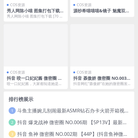
COS资源
COS资源
秀人网陈小喵 图集打包下载
源纱希喵喵喵&镜子 魅魔双人
[70 套 30G] [持续更新]
28图
秀人网陈小喵 图集打包下载 [70 套
30G] [持续更新]
COS资源
COS资源
抖音 咬一口妃妃酱 微密圈 N
抖音 聂傲娇 微密圈 NO.003期
O.002期 【17P】(抖音里面那
【69P】(聂傲娇推特)
咬一口妃妃酱，大家都知道她是一
抖音网红“聂傲娇”在她的微密圈发布
个咬嘴唇的人)
个当红的女网红。她经常在抖音和
了NO.003期内容,本期共更新了69
微密圈上分享自己的日...
张静态图...
排行榜展示
斗鱼主播婉儿别闹最新ASMR钻石办卡火箭开箱视频+音频合集-47个资源打包下载 [39V-10.1GB]
1
抖音 爆龙战神 微密圈 NO.006期 【5P13V】最新至：2023.6.7(暴龙神和战龙皇)
2
抖音 鱼神 微密圈 NO.002期 【44P】(抖音鱼神微密猫)
3