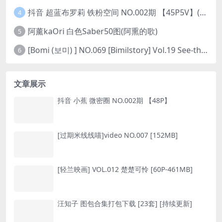
抖音 超蓝布罗莉 铁粉空间 NO.002期 【45P5V】(抖音超蓝布罗利是真的吗)
4
阿薰kaOri 白色Saber50图(阿熏的歌)
5
[Bomi (보미) ] NO.069 [Bimilstory] Vol.19 See-through lingerie
6
文章展示
抖音 小蕉 微密圈 NO.002期 【48P】
[过期米线线喵]video NO.007 [152MB]
[轻兰映画] VOL.012 楚楚可怜 [60P-461MB]
汪知子 图包合集打包下载 [23套] [持续更新]