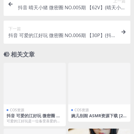
上一篇
抖音 晴天小猪 微密圈 NO.005期 【62V】(晴天小猪
叫什么名字)
下一篇
抖音 可爱的江好玩 微密圈 NO.006期 【30P】(抖音
可爱的江好玩视频)
相关文章
COS资源
COS资源
抖音 可爱的江好玩 微密圈 N
婉儿别闹 ASMR资源下载 [2V-
O.012期 【8P6V】最新至：2
233MB]
可爱的江好玩是一位备受喜爱的女
023.6.20(抖音上江可爱)
网红，她在抖音和微密圈上分享的
内容令人欢笑不已。截...