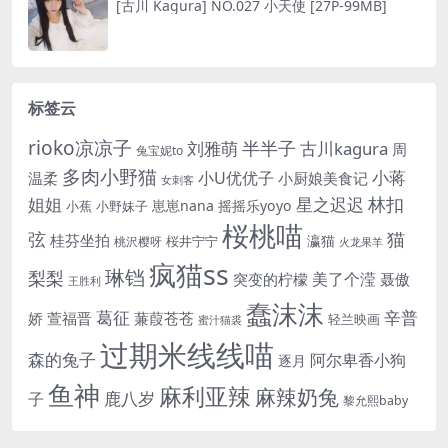
[古川 Kagura] NO.027 小天使 [27P-99MB]
标签云
rioko凉凉子
半半子
刘雅萌
古川kagura
周
兔宝妮to
多肉小野猫
小蒋
小U优优子
温柔
小厨娘美食记
女刺客
姐姐
林扣
星之迟迟
崽崽nana
摇摇乐yoyo
小蕉
小野妹子
桜桃喵
猫
弦
桂芬坐拍
瀛猫
桜井宁宁
桃沢樱呀
火龙果羊
疯猫ss
琳铛
梨梨
美了个滢
突变的柠檬
聂傲
王胜利
蠢沫沫
辛普
葛征
娇
萱福晋
蒹葭苍苍
轻兰映画
蜜汁猫裘
过期米线线喵
森的兔子
阿尔卑香小狗
逐月
鱼神
麻利亚辣
麻辣奶兔
鹿八岁
子
黎允熙baby