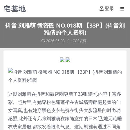
宅基地
登录
抖音 刘雅萌 微密圈 NO.018期 【33P】(抖音刘
雅倩的个人资料)
2026-06-03
COS资源
这期
刘雅萌
在抖音和微密圈更新了33张靓照,内容丰富多
彩。照片里,有她穿粉色蓬蓬裙在古城墙旁翩翩起舞的仙
女写真,也有她穿黑色皮衣热裤在街头大步流星的时尚动
感照;此外还有几张
刘雅萌
在家随意拍的日常照,她无论睡
衣或家居服,都散发着惬意气息。这期
刘雅萌
通过不同角