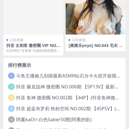
COS资源
COS资源
抖音 女刺客 微密圈 VIP NO.0
[摇摇乐yoyo] NO.043 毛衣 [1
16期 【21P】(抖音知名刺客
21P-674MB]
抖音网红“女刺客”在她的微密圈发布
怎么了)
了VIP NO.016期内容,本期共更新了
21...
排行榜展示
斗鱼主播婉儿别闹最新ASMR钻石办卡火箭开箱视频+音频合集-47个资源打包下载 [39V-10.1GB]
1
抖音 爆龙战神 微密圈 NO.006期 【5P13V】最新至：2023.6.7(暴龙神和战龙皇)
2
抖音 鱼神 微密圈 NO.002期 【44P】(抖音鱼神微密猫)
3
抖音 超蓝布罗莉 铁粉空间 NO.002期 【45P5V】(抖音超蓝布罗利是真的吗)
4
阿薰kaOri 白色Saber50图(阿熏的歌)
5