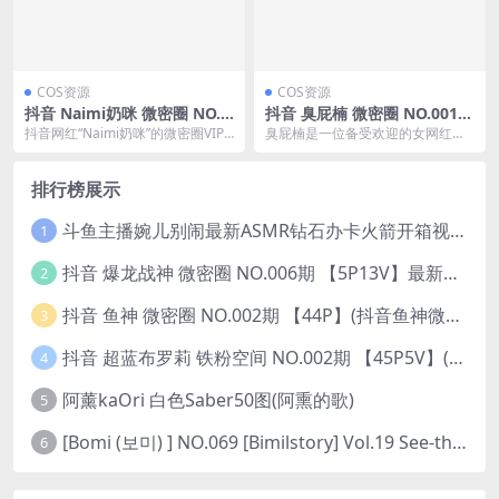
COS资源
COS资源
抖音 Naimi奶咪 微密圈 NO.0
抖音 臭屁楠 微密圈 NO.001期
01期 【54P】
【14P】最新至：2023.11.28
抖音网红“Naimi奶咪”的微密圈VIP
臭屁楠是一位备受欢迎的女网红，
(臭屁网络意思)
嘉宾贴第1期更新,她带来了54张日
她在抖音和微密圈上已经连续发布
常写真...
了100期的内容，吸...
排行榜展示
斗鱼主播婉儿别闹最新ASMR钻石办卡火箭开箱视频+音频合集-47个资源打包下载 [39V-10.1GB]
1
抖音 爆龙战神 微密圈 NO.006期 【5P13V】最新至：2023.6.7(暴龙神和战龙皇)
2
抖音 鱼神 微密圈 NO.002期 【44P】(抖音鱼神微密猫)
3
抖音 超蓝布罗莉 铁粉空间 NO.002期 【45P5V】(抖音超蓝布罗利是真的吗)
4
阿薰kaOri 白色Saber50图(阿熏的歌)
5
[Bomi (보미) ] NO.069 [Bimilstory] Vol.19 See-through lingerie
6