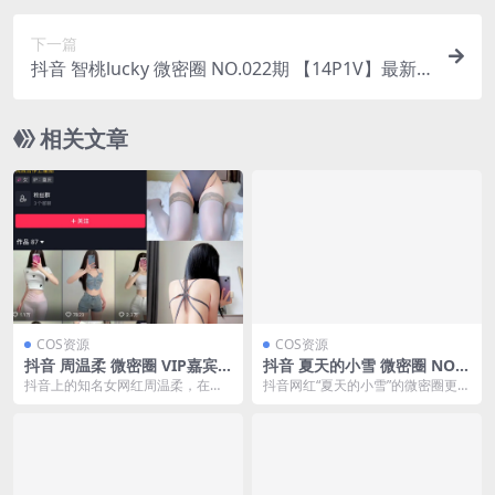
下一篇
抖音 智桃lucky 微密圈 NO.022期 【14P1V】最新
至：2023.12.04
相关文章
COS资源
COS资源
抖音 周温柔 微密圈 VIP嘉宾
抖音 夏天的小雪 微密圈 NO.0
帖 NO.066期 【20P】最新
02期 【19P】(抖音夏天的小
抖音上的知名女网红周温柔，在微
抖音网红“夏天的小雪”的微密圈更新
至：2024.8.29(周温柔英文)
雪微博)
密圈分享了她的最新一期VIP嘉宾
至第2期,本期她带来了19张写真。
帖，NO.066期...
图片记录了她...