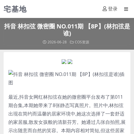
宅基地
登录
抖音 林扣弦 微密圈 NO.011期 【8P】(林扣弦是
谁)
2026-06-28
COS资源
最近,抖音女网红
林扣弦
在她的微密圈平台发布了第011
期合集,本期她带来了8张静态写真照片。照片中,
林扣弦
出现在简约而温馨的居家环境中,她这次选择了一套舒适
的家居服,散发女孩般的清新芬芳。她通过几张自拍照,展
示出随意而自然的笑容。本期内容相对简短,但这些居家