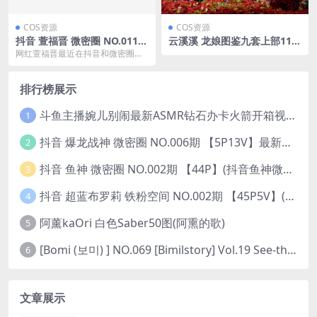
COS资源
COS资源
抖音 萱福晋 微密圈 NO.011期
云溪溪 龙娘图鉴九套上部119
【11P1V】最新至：2023.10.
图(云溪简介)
网红萱福晋最近在抖音和微密圈发
14(抖音萱福晋微博多少)
布了一期全新视频和照片。这是她
的微密圈NO.011...
排行榜展示
斗鱼主播婉儿别闹最新ASMR钻石办卡火箭开箱视频+音频合集-47个资源打包下载 [39V-10.1GB]
1
抖音 爆龙战神 微密圈 NO.006期 【5P13V】最新至：2023.6.7(暴龙神和战龙皇)
2
抖音 鱼神 微密圈 NO.002期 【44P】(抖音鱼神微密猫)
3
抖音 超蓝布罗莉 铁粉空间 NO.002期 【45P5V】(抖音超蓝布罗利是真的吗)
4
阿薰kaOri 白色Saber50图(阿熏的歌)
5
[Bomi (보미) ] NO.069 [Bimilstory] Vol.19 See-through lingerie
6
文章展示