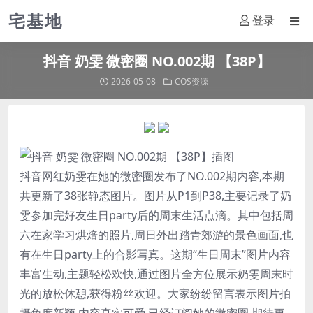
宅基地
登录
抖音 奶雯 微密圈 NO.002期 【38P】
2026-05-08
COS资源
抖音网红
奶雯
在她的微密圈发布了NO.002期内容,本期
共更新了38张静态图片。图片从P1到P38,主要记录了
奶
雯
参加完好友生日party后的周末生活点滴。其中包括周
六在家学习烘焙的照片,周日外出踏青郊游的景色画面,也
有在生日party上的合影写真。这期“生日周末”图片内容
丰富生动,主题轻松欢快,通过图片全方位展示
奶雯
周末时
光的放松休憩,获得粉丝欢迎。大家纷纷留言表示图片拍