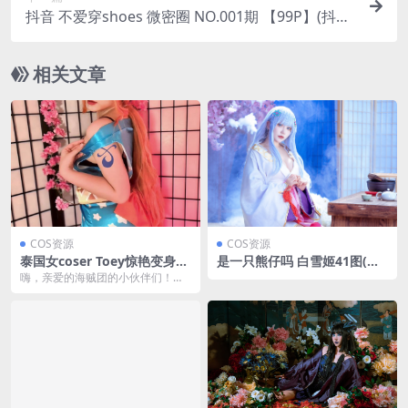
抖音 不爱穿shoes 微密圈 NO.001期 【99P】(抖音
的不露脸的穿搭博主)
相关文章
COS资源
COS资源
泰国女coser Toey惊艳变身
是一只熊仔吗 白雪姬41图(是
《海贼王》娜美，现实版“小贼
一只熊仔吗)
嗨，亲爱的海贼团的小伙伴们！今
猫”引爆眼球！
天我要和大家分享一下关于《海贼
王》中那个令人热血沸...