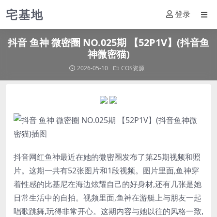
宅基地
登录
抖音 鱼神 微密圈 NO.025期 【52P1V】(抖音鱼
神微密猫)
2026-05-10
COS资源
抖音网红
鱼神
最近在她的微密圈发布了第25期视频和照
片。这期一共有52张图片和1段视频。图片里面,
鱼神
穿
着性感的比基尼在海边炫耀自己的好身材,还有几张是她
日常生活中的自拍。视频里面,
鱼神
在游艇上与朋友一起
唱歌跳舞,玩得非常开心。这期内容与她以往的风格一致,