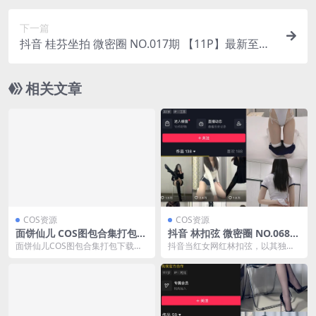
下一篇
抖音 桂芬坐拍 微密圈 NO.017期 【11P】最新至：
2023.6.3
相关文章
COS资源
COS资源
面饼仙儿 COS图包合集打包下
抖音 林扣弦 微密圈 NO.068期
载[135 套][持续更新]
【33P】最新至：2024.9.12
面饼仙儿COS图包合集打包下载目
抖音当红女网红林扣弦，以其独特
(林扣弦微博)
录 NO.001 玉玲珑 [27P-353MB]...
的魅力和才华，吸引了无数粉丝的
喜爱。她在抖音上分享...