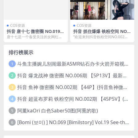
COS资源
COS资源
抖音 唐十七 微密圈 NO.019期
抖音 抓住爆爆 铁粉空间 NO.0
【15P】最新至：2024.1.24
02期 【38P2V】最新至：202
唐十七是一个备受关注的女网红，
“欢迎来到抖音铁粉空间NO.002
(抖音唐十七叫什么)
4.10.1(抖音张爆爆图片)
她在抖音和微密圈上持续不断地分
期，本期我们将继续关注女网红抓
享着她的生活点滴。在...
住爆...
排行榜展示
斗鱼主播婉儿别闹最新ASMR钻石办卡火箭开箱视频+音频合集-47个资源打包下载 [39V-10.1GB]
1
抖音 爆龙战神 微密圈 NO.006期 【5P13V】最新至：2023.6.7(暴龙神和战龙皇)
2
抖音 鱼神 微密圈 NO.002期 【44P】(抖音鱼神微密猫)
3
抖音 超蓝布罗莉 铁粉空间 NO.002期 【45P5V】(抖音超蓝布罗利是真的吗)
4
阿薰kaOri 白色Saber50图(阿熏的歌)
5
[Bomi (보미) ] NO.069 [Bimilstory] Vol.19 See-through lingerie
6