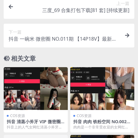
上一篇
三度_69 合集打包下载[81 套] [持续更新]
下一篇
抖音 一碗米 微密圈 NO.011期 【14P18V】最新
至：2024.5.30(抖音一碗米饭堆得很高网红)
相关文章
COS资源
COS资源
抖音 清蒸小斧牙 VIP 微密圈
抖音 肉肉 铁粉空间 NO.002期
NO.002期 【27P7V】
【37P1V】最新至：2024..10.
抖音上的人气女网红清蒸小斧牙，
肉肉是一个非常受欢迎的女网红，
2(抖音肉肉怎么这么菜在哪直
以其独特的美貌和才华，吸引了大
她在抖音和微密圈上已经发布了许
播)
量的粉丝。近日，她在...
多期的视频和照片。这...