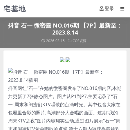
宅基地
登录
抖音 石一 微密圈 NO.016期 【7P】最新至：
2023.8.14
2026-03-15
COS资源
抖音网红“
石一
”在她的微密圈发布了NO.016期内容,本期
共更新了7张静态图片。图片从P1到P7,主要记录了“
石
一
”周末和闺蜜们KTV唱歌的点滴时光。其中包含大家在
包厢里合影的照片,高潮部分大合唱的画面。这期“我的
周末KTV之夜”图片内容翔实生动,通过图片展示“石一”周
末和闺蜜KTV聚会唱歌的点滴,第十六期内容获得粉丝欢