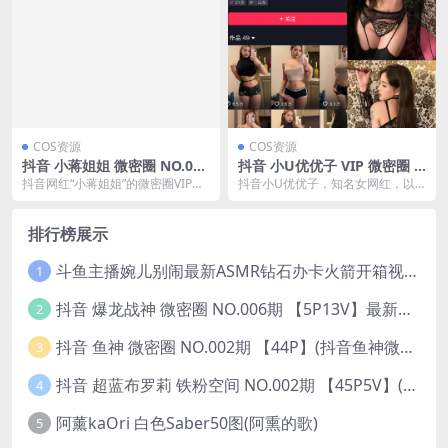
COS资源
COS资源
抖音 小蒋姐姐 微密圈 NO.023
抖音 小U优优子 VIP 微密圈 N
期 【30P】(抖音 蒋小姨)
O.057期 【19P2V】最新至：
抖音网红“小蒋姐姐”的微密圈VIP嘉
抖音小U优优子，知名女网红，以
2024.9.11(抖音hi优优怎么了)
宾贴更新至第23期,本期她带来了30
其独特的内容和魅力吸引了大量粉
张日常生...
丝。近日，她发布了最...
排行榜展示
斗鱼主播婉儿别闹最新ASMR钻石办卡火箭开箱视频+音频合集-47个资源打包下载 [39V-10.1GB]
1
抖音 爆龙战神 微密圈 NO.006期 【5P13V】最新至：2023.6.7(暴龙神和战龙皇)
2
抖音 鱼神 微密圈 NO.002期 【44P】(抖音鱼神微密猫)
3
抖音 超蓝布罗莉 铁粉空间 NO.002期 【45P5V】(抖音超蓝布罗利是真的吗)
4
阿薰kaOri 白色Saber50图(阿熏的歌)
5