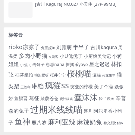
[古川 Kagura] NO.027 小天使 [27P-99MB]
标签云
rioko凉凉子
半半子
刘雅萌
古川kagura
周
兔宝妮to
多肉小野猫
小蒋
小U优优子
温柔
小厨娘美食记
女刺客
姐姐
林扣
星之迟迟
崽崽nana
摇摇乐yoyo
小蕉
小野妹子
桜桃喵
猫
弦
桂芬坐拍
瀛猫
桜井宁宁
桃沢樱呀
火龙果羊
疯猫ss
琳铛
梨梨
美了个滢
突变的柠檬
聂傲
王胜利
蠢沫沫
辛普
葛征
娇
萱福晋
蒹葭苍苍
轻兰映画
蜜汁猫裘
过期米线线喵
森的兔子
阿尔卑香小狗
逐月
鱼神
麻利亚辣
麻辣奶兔
鹿八岁
子
黎允熙baby