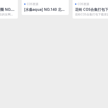
COS资源
COS资源
 NO.0
[水淼aqua] NO.140 北斗
花铃 COS合集打包下
V】最新至：
凝光 [133P-163MB]
6 套] [持续更新]
注的女网
花铃COS合集打包下载资
音狸猫)
圈上分享着
花铃 001 虎团团 [84P-76
0...
花...