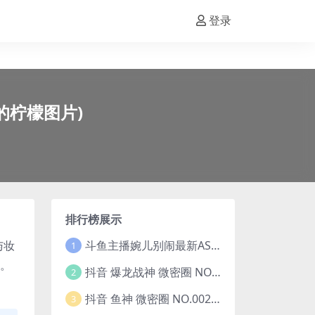
登录
变的柠檬图片)
排行榜展示
斗鱼主播婉儿别闹最新ASMR钻石办卡火箭开箱视频+音频合集-47个资源打包下载 [39V-10.1GB]
与妆
1
力。
抖音 爆龙战神 微密圈 NO.006期 【5P13V】最新至：2023.6.7(暴龙神和战龙皇)
2
抖音 鱼神 微密圈 NO.002期 【44P】(抖音鱼神微密猫)
3