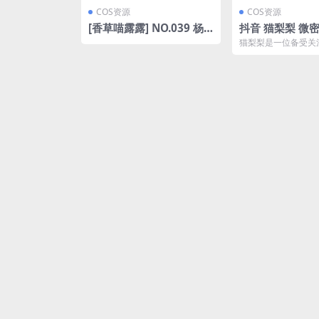
COS资源
COS资源
[香草喵露露] NO.039 杨
抖音 猫梨梨 微密圈
枝甘露 [47P-581MB]
55期 【12P9
猫梨梨是一位备受关
2024.4.26(抖
红，她在抖音和微密
生活点滴。在最新的NO.