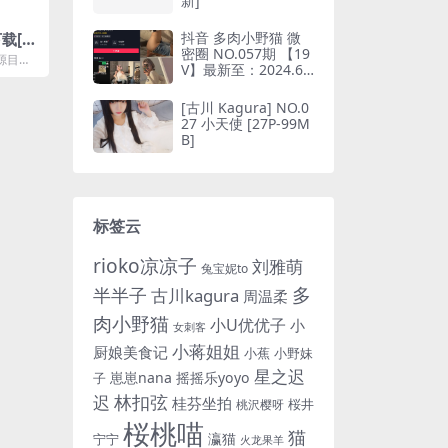
新]
抖音 多肉小野猫 微
载[3
密圈 NO.057期 【19
源目录
V】最新至：2024.6.
8MB]
10(抖音多肉小野猫的
推特叫什么)
[古川 Kagura] NO.0
27 小天使 [27P-99M
B]
标签云
rioko凉凉子
刘雅萌
兔宝妮to
多
半半子
古川kagura
周温柔
肉小野猫
小U优优子
小
女刺客
小蒋姐姐
厨娘美食记
小蕉
小野妹
星之迟
崽崽nana
摇摇乐yoyo
子
林扣弦
迟
桂芬坐拍
桜井
桃沢樱呀
桜桃喵
猫
瀛猫
宁宁
火龙果羊