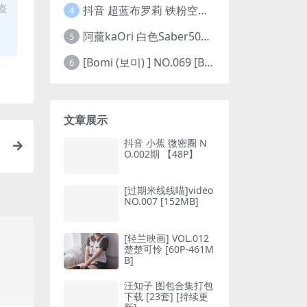
盗
抖音 超蓝布罗莉 铁粉空间 NO.002期 【45P5V】(抖音超蓝布罗利是真的吗)
4
阿薰kaOri 白色Saber50图(阿熏的歌)
5
[Bomi (보미) ] NO.069 [Bimilstory] Vol.19 See-through lingerie
6
文章展示
抖音 小蕉 微密圈 N
O.002期 【48P】
[过期米线线喵]video
NO.007 [152MB]
[轻兰映画] VOL.012
楚楚可怜 [60P-461M
B]
汪知子 图包合集打包
下载 [23套] [持续更