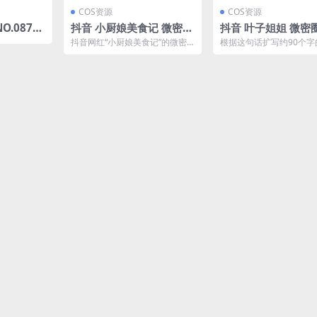
COS资源
COS资源
O.087
抖音 小厨娘美食记 微密圈
抖音 叶子姐姐 微密圈
P-402
NO.008期 【6P3V】最新
030期 【17P】最
抖音网红“小厨娘美食记”的微密
根据这句话扩写约90个字
至：2023.5.22(抖音小厨
024.9.6(抖音叶子
圈VIP嘉宾贴更新至第8期,本期她
描述抖音女网红叶子姐姐
带来了6张美食写...
密圈中分享的的最新内...
娘美食记被抓)
做什么的)