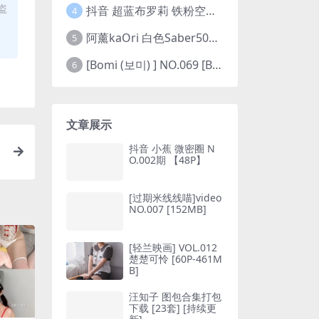
盗
抖音 超蓝布罗莉 铁粉空间 NO.002期 【45P5V】(抖音超蓝布罗利是真的吗)
4
阿薰kaOri 白色Saber50图(阿熏的歌)
5
[Bomi (보미) ] NO.069 [Bimilstory] Vol.19 See-through lingerie
6
文章展示
抖音 小蕉 微密圈 N
O.002期 【48P】
[过期米线线喵]video
NO.007 [152MB]
[轻兰映画] VOL.012
楚楚可怜 [60P-461M
B]
汪知子 图包合集打包
下载 [23套] [持续更