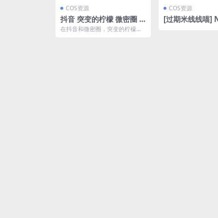
COS资源
COS资源
抖音 突变的柠檬 微密圈 N
[过期米线线喵] N
O.051期 【25P】最新
丝袜合集6套 [145
在抖音和微密圈，突变的柠檬以
至：2024.9.1(抖音突变的
MB]
其独特的风格和内容吸引了众多
粉丝。近日，她发布了NO...
柠檬视频)