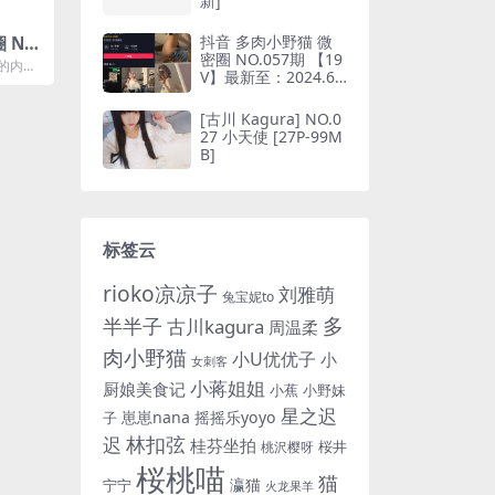
新]
抖音 多肉小野猫 微
 NO.
密圈 NO.057期 【19
新至：2
的内容,
V】最新至：2024.6.
姐姐是
在其微
10(抖音多肉小野猫的
推特叫什么)
[古川 Kagura] NO.0
27 小天使 [27P-99M
B]
标签云
rioko凉凉子
刘雅萌
兔宝妮to
多
半半子
古川kagura
周温柔
肉小野猫
小U优优子
小
女刺客
小蒋姐姐
厨娘美食记
小蕉
小野妹
星之迟
崽崽nana
摇摇乐yoyo
子
林扣弦
迟
桂芬坐拍
桜井
桃沢樱呀
桜桃喵
猫
瀛猫
宁宁
火龙果羊