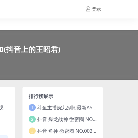
登录
.10(抖音上的王昭君)
排行榜展示
斗鱼主播婉儿别闹最新ASMR钻石办卡火箭开箱视频+音频合集-47个资源打包下载 [39V-10.1GB]
视
1
互
抖音 爆龙战神 微密圈 NO.006期 【5P13V】最新至：2023.6.7(暴龙神和战龙皇)
2
抖音 鱼神 微密圈 NO.002期 【44P】(抖音鱼神微密猫)
3