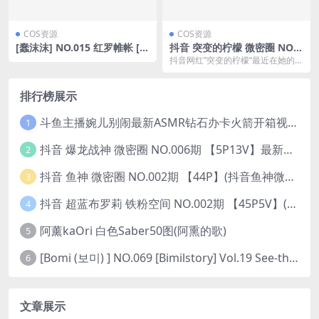
COS资源
COS资源
[蠢沫沫] NO.015 红罗帷帐 [4
抖音 突变的柠檬 微密圈 NO.0
0P-504MB]
31期 【11P】最新至：2023.
抖音网红”突变的柠檬“最近在她的微
9.29(抖音突变的柠檬微秘)
密圈(微信公众号)上更...
排行榜展示
斗鱼主播婉儿别闹最新ASMR钻石办卡火箭开箱视频+音频合集-47个资源打包下载 [39V-10.1GB]
1
抖音 爆龙战神 微密圈 NO.006期 【5P13V】最新至：2023.6.7(暴龙神和战龙皇)
2
抖音 鱼神 微密圈 NO.002期 【44P】(抖音鱼神微密猫)
3
抖音 超蓝布罗莉 铁粉空间 NO.002期 【45P5V】(抖音超蓝布罗利是真的吗)
4
阿薰kaOri 白色Saber50图(阿熏的歌)
5
[Bomi (보미) ] NO.069 [Bimilstory] Vol.19 See-through lingerie
6
文章展示