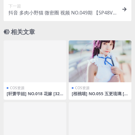
下一篇
抖音 多肉小野猫 微密圈 视频 NO.049期 【5P48V】
(抖音多肉小野猫的推特叫什么)
相关文章
COS资源
COS资源
[轩萧学姐] NO.018 花嫁 [32P
[桜桃喵] NO.055 五更琉璃 [4
-175MB]
2P-779MB]