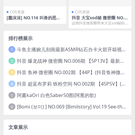
COS资源
COS资源
[蠢沫沫] NO.116 叫兽的恶作
抖音 大宝sod秘 微密圈 NO.0
剧2 [137P-619MB]
08期 【26P2V】(抖音大宝是
这期抖音微密圈带来大宝sod秘的全
谁)
新写真集,共26张高清写真图片和2
段动人心弦的...
排行榜展示
斗鱼主播婉儿别闹最新ASMR钻石办卡火箭开箱视频+音频合集-47个资源打包下载 [39V-10.1GB]
1
抖音 爆龙战神 微密圈 NO.006期 【5P13V】最新至：2023.6.7(暴龙神和战龙皇)
2
抖音 鱼神 微密圈 NO.002期 【44P】(抖音鱼神微密猫)
3
抖音 超蓝布罗莉 铁粉空间 NO.002期 【45P5V】(抖音超蓝布罗利是真的吗)
4
阿薰kaOri 白色Saber50图(阿熏的歌)
5
[Bomi (보미) ] NO.069 [Bimilstory] Vol.19 See-through lingerie
6
文章展示