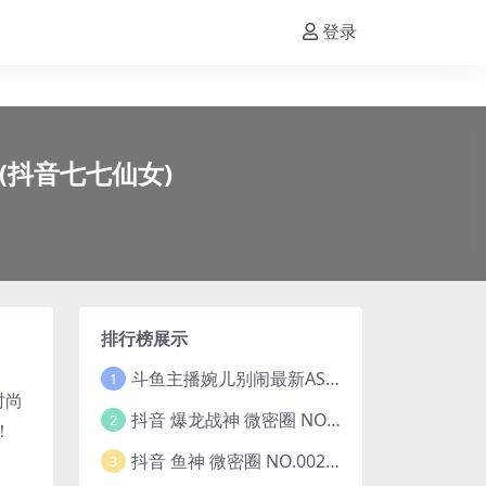
登录
3(抖音七七仙女)
排行榜展示
斗鱼主播婉儿别闹最新ASMR钻石办卡火箭开箱视频+音频合集-47个资源打包下载 [39V-10.1GB]
1
时尚
抖音 爆龙战神 微密圈 NO.006期 【5P13V】最新至：2023.6.7(暴龙神和战龙皇)
2
！
抖音 鱼神 微密圈 NO.002期 【44P】(抖音鱼神微密猫)
3