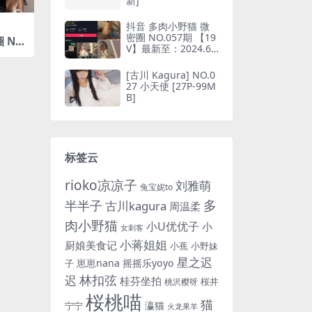
新]
抖音 多肉小野猫 微
密圈 NO.057期 【19
O.
V】最新至：2024.6.
10(抖音多肉小野猫的
推特叫什么)
[古川 Kagura] NO.0
27 小天使 [27P-99M
B]
标签云
rioko凉凉子
刘雅萌
兔宝妮to
多
半半子
古川kagura
周温柔
肉小野猫
小U优优子
小
女刺客
小蒋姐姐
厨娘美食记
小蕉
小野妹
星之迟
崽崽nana
摇摇乐yoyo
子
林扣弦
迟
桂芬坐拍
桜井
桃沢樱呀
桜桃喵
猫
瀛猫
宁宁
火龙果羊