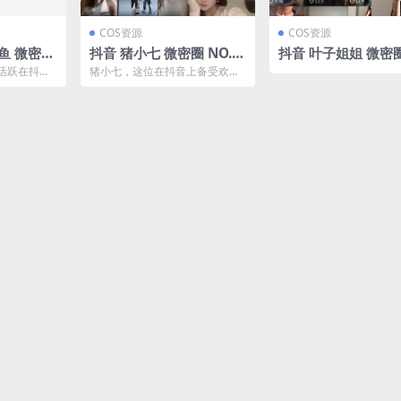
COS资源
COS资源
鱼 微密圈
抖音 猪小七 微密圈 NO.0
抖音 叶子姐姐 微密圈 N
7P11V】
09期 【37P12V】最新
022期 【17P9V】
活跃在抖音
猪小七，这位在抖音上备受欢迎
至：2024.7.25(猪小七直
在NO.008
的女网红，又一次在微密圈分享
了她的新一期精彩内容。这...
播叫什么)