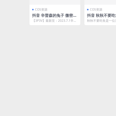
COS资源
COS资源
抖音 辛普森的兔子 微密圈
抖音 秋秋不要吃
NO.021期 【3P3V】最新
NO.008期 【12
【3P3V】最新至：2023.7.1辛普
秋秋不要吃鱼是一位
至：2023.7.1(the辛普森)
森的兔子是一个女网红，以其独
和微密圈的女网红，她
特的个性和可...
期分享了一组共12...