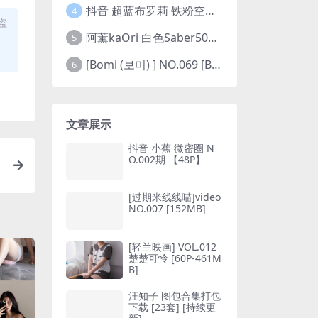
抖音 超蓝布罗莉 铁粉空间 NO.002期 【45P5V】(抖音超蓝布罗利是真的吗)
4
盗
阿薰kaOri 白色Saber50图(阿熏的歌)
5
[Bomi (보미) ] NO.069 [Bimilstory] Vol.19 See-through lingerie
6
文章展示
抖音 小蕉 微密圈 N
O.002期 【48P】
[过期米线线喵]video
NO.007 [152MB]
[轻兰映画] VOL.012
楚楚可怜 [60P-461M
B]
汪知子 图包合集打包
下载 [23套] [持续更