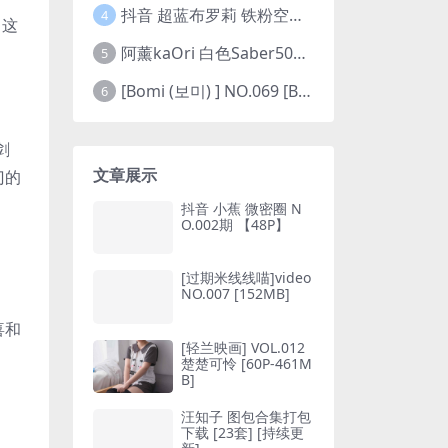
抖音 超蓝布罗莉 铁粉空间 NO.002期 【45P5V】(抖音超蓝布罗利是真的吗)
4
，这
阿薰kaOri 白色Saber50图(阿熏的歌)
5
[Bomi (보미) ] NO.069 [Bimilstory] Vol.19 See-through lingerie
6
剑
文章展示
门的
抖音 小蕉 微密圈 N
O.002期 【48P】
[过期米线线喵]video
NO.007 [152MB]
喜和
[轻兰映画] VOL.012
楚楚可怜 [60P-461M
B]
汪知子 图包合集打包
下载 [23套] [持续更