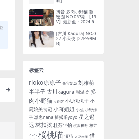
新]
抖音 多肉小野猫 微
密圈 NO.057期 【19
V】最新至：2024.6.
10(抖音多肉小野猫的
盗
推特叫什么)
[古川 Kagura] NO.0
27 小天使 [27P-99M
B]
标签云
rioko凉凉子
刘雅萌
兔宝妮to
多
半半子
古川kagura
周温柔
肉小野猫
小U优优子
小
女刺客
小蒋姐姐
厨娘美食记
小蕉
小野妹
星之迟
崽崽nana
摇摇乐yoyo
子
林扣弦
迟
桂芬坐拍
桜井
桃沢樱呀
桜桃喵
猫
瀛猫
宁宁
火龙果羊