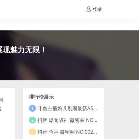
登录
ay展现魅力无限！
排行榜展示
粉
斗鱼主播婉儿别闹最新ASMR钻石办卡火箭开箱视频+音频合集-47个资源打包下载 [39V-10.1GB]
戏
1
抖音 爆龙战神 微密圈 NO.006期 【5P13V】最新至：2023.6.7(暴龙神和战龙皇)
2
抖音 鱼神 微密圈 NO.002期 【44P】(抖音鱼神微密猫)
3