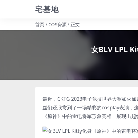
宅基地
首页
COS资源
正文
女BLV LPL
最近，CKTG 2023电子竞技世界大赛
丝们还欣赏到了一场精彩的
cosplay
表演，这
《
原神
》中的
雷电将军
形象亮相，展现出超