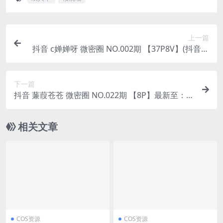
上一篇
抖音 c婵婵呀 微密圈 NO.002期 【37P8V】(抖音婵
子姐弟是亲的吗)
下一篇
抖音 蒹葭苍苍 微密圈 NO.022期 【8P】最新至：2
023.6.12(抖音蒹葭苍苍怎么没了)
相关文章
COS资源
COS资源