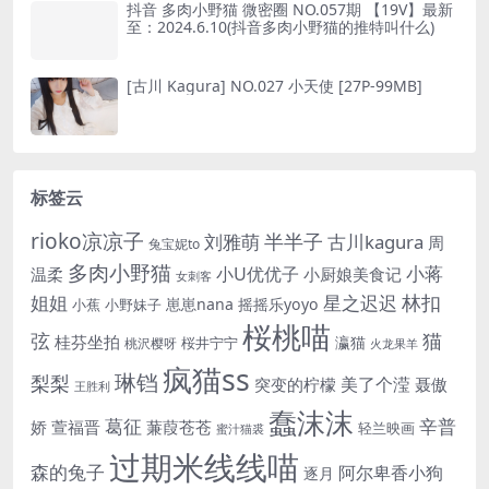
抖音 多肉小野猫 微密圈 NO.057期 【19V】最新
至：2024.6.10(抖音多肉小野猫的推特叫什么)
[古川 Kagura] NO.027 小天使 [27P-99MB]
标签云
rioko凉凉子
半半子
刘雅萌
古川kagura
周
兔宝妮to
多肉小野猫
小蒋
小U优优子
温柔
小厨娘美食记
女刺客
姐姐
林扣
星之迟迟
崽崽nana
摇摇乐yoyo
小蕉
小野妹子
桜桃喵
猫
弦
桂芬坐拍
瀛猫
桜井宁宁
桃沢樱呀
火龙果羊
疯猫ss
琳铛
梨梨
美了个滢
突变的柠檬
聂傲
王胜利
蠢沫沫
辛普
葛征
娇
萱福晋
蒹葭苍苍
轻兰映画
蜜汁猫裘
过期米线线喵
森的兔子
阿尔卑香小狗
逐月