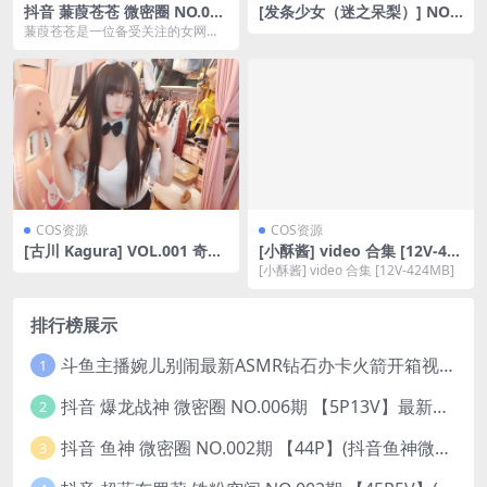
抖音 蒹葭苍苍 微密圈 NO.021
[发条少女（迷之呆梨）] NO.1
期 【4P】(抖音蒹葭苍苍现在
14 夏末 [69P-1.11GB]
蒹葭苍苍是一位备受关注的女网
哪个平台播)
红，在抖音和微密圈上拥有大量粉
丝。在本期的NO.02...
COS资源
COS资源
[古川 Kagura] VOL.001 奇怪
[小酥酱] video 合集 [12V-42
的耳朵 [24P-95MB]
4MB]
[小酥酱] video 合集 [12V-424MB]
排行榜展示
斗鱼主播婉儿别闹最新ASMR钻石办卡火箭开箱视频+音频合集-47个资源打包下载 [39V-10.1GB]
1
抖音 爆龙战神 微密圈 NO.006期 【5P13V】最新至：2023.6.7(暴龙神和战龙皇)
2
抖音 鱼神 微密圈 NO.002期 【44P】(抖音鱼神微密猫)
3