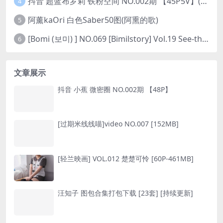
抖音 超蓝布罗莉 铁粉空间 NO.002期 【45P5V】(抖音超蓝布罗利是真的吗)
4
阿薰kaOri 白色Saber50图(阿熏的歌)
5
[Bomi (보미) ] NO.069 [Bimilstory] Vol.19 See-through lingerie
6
文章展示
抖音 小蕉 微密圈 NO.002期 【48P】
[过期米线线喵]video NO.007 [152MB]
[轻兰映画] VOL.012 楚楚可怜 [60P-461MB]
汪知子 图包合集打包下载 [23套] [持续更新]