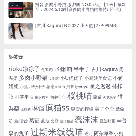
抖音 多肉小野猫 微密圈 NO.057期 【19V】最新
至：2024.6.10(抖音多肉小野猫的推特叫什么)
[古川 Kagura] NO.027 小天使 [27P-99MB]
标签云
rioko凉凉子
半半子
刘雅萌
古川kagura
周
兔宝妮to
多肉小野猫
小蒋
小U优优子
温柔
小厨娘美食记
女刺客
姐姐
林扣
星之迟迟
崽崽nana
摇摇乐yoyo
小蕉
小野妹子
桜桃喵
猫
弦
桂芬坐拍
瀛猫
桜井宁宁
桃沢樱呀
火龙果羊
疯猫ss
琳铛
梨梨
美了个滢
突变的柠檬
聂傲
王胜利
蠢沫沫
辛普
葛征
娇
萱福晋
蒹葭苍苍
轻兰映画
蜜汁猫裘
过期米线线喵
森的兔子
阿尔卑香小狗
逐月