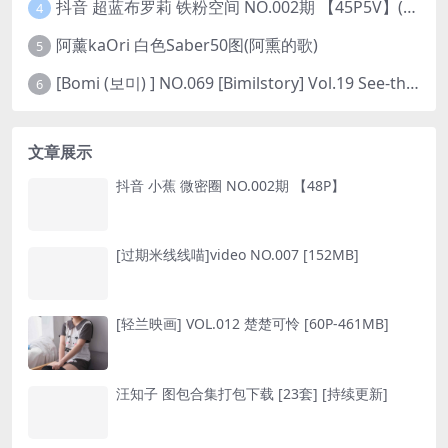
抖音 超蓝布罗莉 铁粉空间 NO.002期 【45P5V】(抖音超蓝布罗利是真的吗)
4
阿薰kaOri 白色Saber50图(阿熏的歌)
5
[Bomi (보미) ] NO.069 [Bimilstory] Vol.19 See-through lingerie
6
文章展示
抖音 小蕉 微密圈 NO.002期 【48P】
[过期米线线喵]video NO.007 [152MB]
[轻兰映画] VOL.012 楚楚可怜 [60P-461MB]
汪知子 图包合集打包下载 [23套] [持续更新]