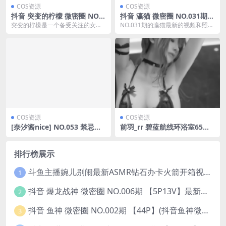
COS资源
COS资源
抖音 突变的柠檬 微密圈 NO.0
抖音 瀛猫 微密圈 NO.031期
34期 【8P】最新至：2023.1
【32P】最新至：2024.1.14
突变的柠檬是一个备受关注的女网
NO.031期的瀛猫最新的视频和照片
1.24(抖音突变的柠檬图片)
红，她以其甜美的笑容和活泼的性
于2024年1月14日发布。作为一位
格赢得了大批粉丝的喜...
知名女网...
COS资源
COS资源
[奈汐酱nice] NO.053 禁忌天
前羽_rr 碧蓝航线环浴室65图1
使 [50P-169MB]
视频(碧蓝幻想三羽人)
排行榜展示
斗鱼主播婉儿别闹最新ASMR钻石办卡火箭开箱视频+音频合集-47个资源打包下载 [39V-10.1GB]
1
抖音 爆龙战神 微密圈 NO.006期 【5P13V】最新至：2023.6.7(暴龙神和战龙皇)
2
抖音 鱼神 微密圈 NO.002期 【44P】(抖音鱼神微密猫)
3