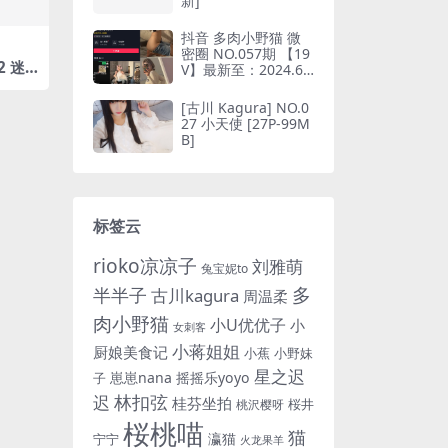
新]
抖音 多肉小野猫 微
密圈 NO.057期 【19
2 迷
V】最新至：2024.6.
B]
10(抖音多肉小野猫的
推特叫什么)
[古川 Kagura] NO.0
27 小天使 [27P-99M
B]
标签云
rioko凉凉子
刘雅萌
兔宝妮to
多
半半子
古川kagura
周温柔
肉小野猫
小U优优子
小
女刺客
小蒋姐姐
厨娘美食记
小蕉
小野妹
星之迟
崽崽nana
摇摇乐yoyo
子
林扣弦
迟
桂芬坐拍
桜井
桃沢樱呀
桜桃喵
猫
瀛猫
宁宁
火龙果羊