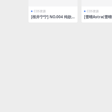
COS资源
COS资源
[桜井宁宁] NO.004 纯欲
[雪晴Astra(雪晴
少女[30P-61MB]
O.039 邻居家的姐
P13V-911MB]