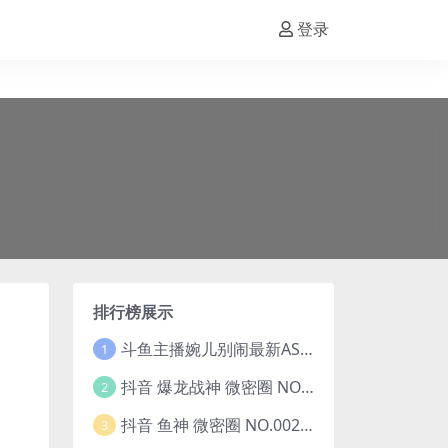
登录
排行榜展示
斗鱼主播婉儿别闹最新ASMR钻石办卡火箭开箱视频+音频合集-47个资源打包下载 [39V-10.1GB]
1
抖音 爆龙战神 微密圈 NO.006期 【5P13V】最新至：2023.6.7(暴龙神和战龙皇)
2
抖音 鱼神 微密圈 NO.002期 【44P】(抖音鱼神微密猫)
3