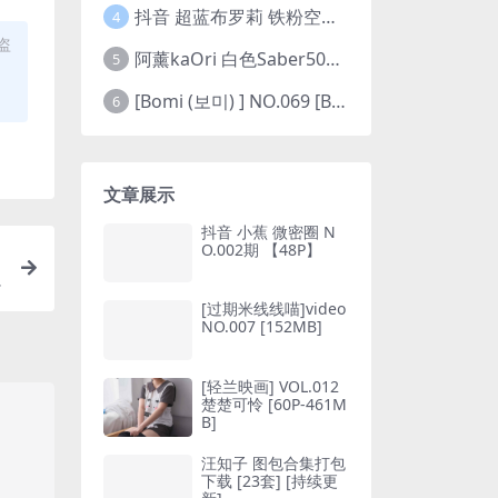
抖音 超蓝布罗莉 铁粉空间 NO.002期 【45P5V】(抖音超蓝布罗利是真的吗)
4
盗
阿薰kaOri 白色Saber50图(阿熏的歌)
5
[Bomi (보미) ] NO.069 [Bimilstory] Vol.19 See-through lingerie
6
文章展示
抖音 小蕉 微密圈 N
O.002期 【48P】
[过期米线线喵]video
NO.007 [152MB]
[轻兰映画] VOL.012
楚楚可怜 [60P-461M
B]
汪知子 图包合集打包
下载 [23套] [持续更