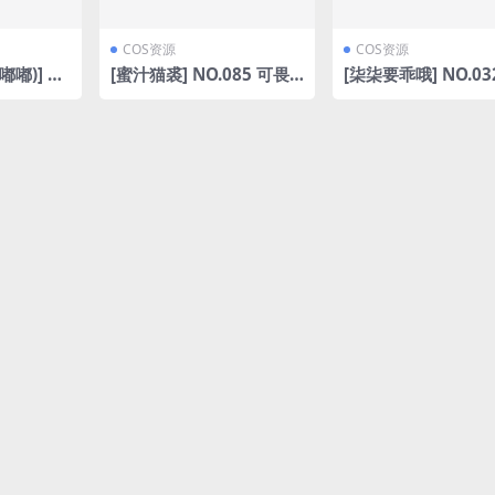
COS资源
COS资源
嘟嘟)] N
[蜜汁猫裘] NO.085 可畏
[柒柒要乖哦] NO.03
姐 [116
巫女 [50P4V-2.28GB]
情姐姐 [155P-1.65G