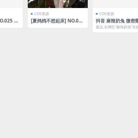
COS资源
COS资源
O.025 御
[夏鸽鸽不想起床] NO.018
抖音 麻辣奶兔 微密圈 N
G]
圣路易斯 [42P-80.2MB]
033期 【9P】最新
最近,女网红“麻辣奶兔”在
23.8.2(抖音麻辣奶
音和微密圈平台发布了第3
新原创内容,截止到...
旗袍是真的吗)