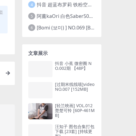
抖音 超蓝布罗莉 铁粉空间 NO.002期 【45P5V】(抖音超蓝布罗利是真的吗)
4
盗
阿薰kaOri 白色Saber50图(阿熏的歌)
5
[Bomi (보미) ] NO.069 [Bimilstory] Vol.19 See-through lingerie
6
文章展示
抖音 小蕉 微密圈 N
O.002期 【48P】
[过期米线线喵]video
NO.007 [152MB]
[轻兰映画] VOL.012
楚楚可怜 [60P-461M
B]
汪知子 图包合集打包
下载 [23套] [持续更