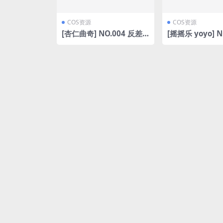
COS资源
COS资源
[杏仁曲奇] NO.004 反差
[摇摇乐 yoyo] N
表姐 [102P-1.51GB]
姐上[164P-1.31