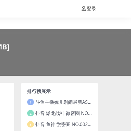
登录
MB]
排行榜展示
斗鱼主播婉儿别闹最新ASMR钻石办卡火箭开箱视频+音频合集-47个资源打包下载 [39V-10.1GB]
1
抖音 爆龙战神 微密圈 NO.006期 【5P13V】最新至：2023.6.7(暴龙神和战龙皇)
2
抖音 鱼神 微密圈 NO.002期 【44P】(抖音鱼神微密猫)
3