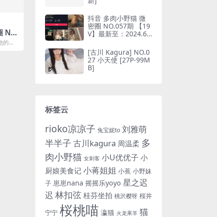
新]
抖音 多肉小野猫 微
密圈 NO.057期 【19
O.
V】最新至：2024.6.
至：20
10(抖音多肉小野猫的
她的抖
推特叫什么)
兔碎花
3期最
[古川 Kagura] NO.0
27 小天使 [27P-99M
B]
标签云
rioko凉凉子
刘雅萌
兔宝妮to
多
半半子
古川kagura
周温柔
肉小野猫
小U优优子
小
女刺客
小蒋姐姐
厨娘美食记
小蕉
小野妹
星之迟
崽崽nana
摇摇乐yoyo
子
林扣弦
迟
桂芬坐拍
桜井
桃沢樱呀
桜桃喵
猫
瀛猫
宁宁
火龙果羊