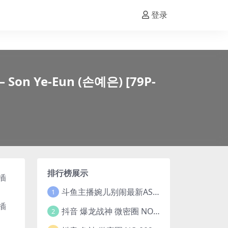
登录
– Son Ye-Eun (손예은) [79P-
排行榜展示
斗鱼主播婉儿别闹最新ASMR钻石办卡火箭开箱视频+音频合集-47个资源打包下载 [39V-10.1GB]
1
抖音 爆龙战神 微密圈 NO.006期 【5P13V】最新至：2023.6.7(暴龙神和战龙皇)
2