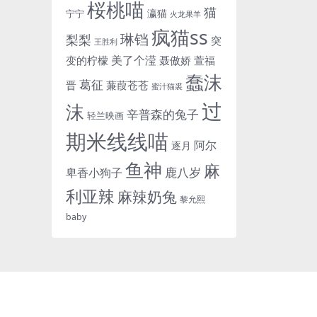
桜桃喵
猫
瀛猫
宁宁
火龙果羊
疯猫ss
琳铛
梨梨
突
王胜利
美了个滢
变的柠檬
聂傲娇
萱福
蠢沫
葛征
晋
蒹葭苍苍
蜜汁猫裘
过
沫
辛普森的兔子
轻兰映画
期米线线喵
阿尔
逐月
鱼神
麻
鹿八岁
卑香小狗子
利亚辣
麻辣奶兔
黎允熙
baby