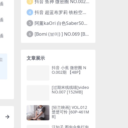
抖音 鱼神 微密圈 NO.002期 【44P】(抖音鱼神微密猫)
3
抖音 超蓝布罗莉 铁粉空间 NO.002期 【45P5V】(抖音超蓝布罗利是真的吗)
4
阿薰kaOri 白色Saber50图(阿熏的歌)
5
[Bomi (보미) ] NO.069 [Bimilstory] Vol.19 See-through lingerie
6
文章展示
盗
抖音 小蕉 微密圈 N
O.002期 【48P】
[过期米线线喵]video
NO.007 [152MB]
[轻兰映画] VOL.012
楚楚可怜 [60P-461M
B]
猫
汪知子 图包合集打包