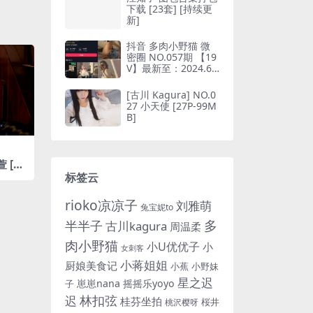
下载 [23套] [持续更
新]
抖音 多肉小野猫 微
密圈 NO.057期 【19
V】最新至：2024.6.
10(抖音多肉小野猫的
推特叫什么)
[古川 Kagura] NO.0
27 小天使 [27P-99M
B]
萱 [54
标签云
rioko凉凉子
刘雅萌
兔宝妮to
多
半半子
古川kagura
周温柔
肉小野猫
小U优优子
小
女刺客
小蒋姐姐
厨娘美食记
小蕉
小野妹
星之迟
崽崽nana
摇摇乐yoyo
子
林扣弦
迟
桂芬坐拍
桜井
桃沢樱呀