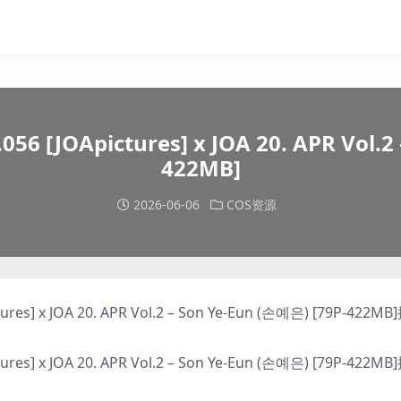
JOApictures] x JOA 20. APR Vol.2 
422MB]
2026-06-06
COS资源