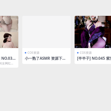
COS资源
COS资源
NO.033
小一熟了ASMR 资源下载
[半半子] NO.045 紫
最新至：20
[3V-229MB]
P-84MB]
的女网红，
1个视频的
...