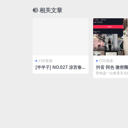
相关文章
COS资源
COS资源
[半半子] NO.027 凉宫春
抖音 阿色 微密圈 
日[15P-2.7MB]
期 【30P1V】
阿色是一位备受关注
24.8.26
她以每期30张图片和
形式分享生活点滴。在N