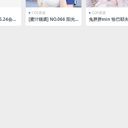
COS资源
COS资源
6.24会员
[蜜汁猫裘] NO.066 阳光
兔胖胖min 恰巴耶夫
R资源下载
[50P-515MB]
(胖胖兔减肥记)