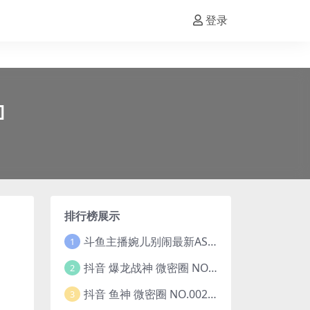
登录
]
排行榜展示
斗鱼主播婉儿别闹最新ASMR钻石办卡火箭开箱视频+音频合集-47个资源打包下载 [39V-10.1GB]
1
抖音 爆龙战神 微密圈 NO.006期 【5P13V】最新至：2023.6.7(暴龙神和战龙皇)
2
抖音 鱼神 微密圈 NO.002期 【44P】(抖音鱼神微密猫)
3