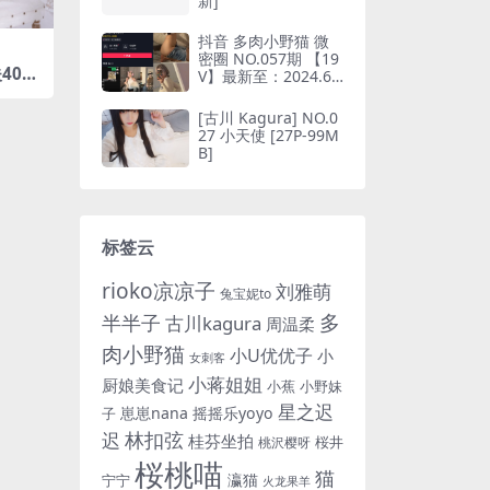
新]
抖音 多肉小野猫 微
密圈 NO.057期 【19
40图
V】最新至：2024.6.
10(抖音多肉小野猫的
推特叫什么)
[古川 Kagura] NO.0
27 小天使 [27P-99M
B]
标签云
rioko凉凉子
刘雅萌
兔宝妮to
多
半半子
古川kagura
周温柔
肉小野猫
小U优优子
小
女刺客
小蒋姐姐
厨娘美食记
小蕉
小野妹
星之迟
崽崽nana
摇摇乐yoyo
子
林扣弦
迟
桂芬坐拍
桜井
桃沢樱呀
桜桃喵
猫
瀛猫
宁宁
火龙果羊