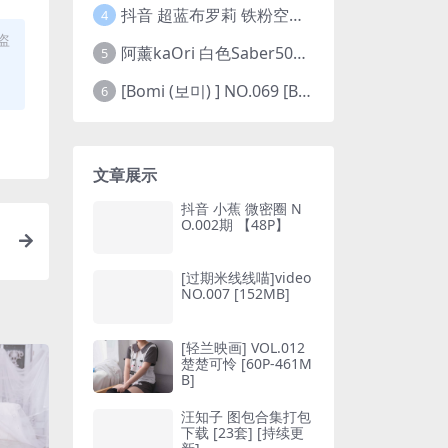
抖音 超蓝布罗莉 铁粉空间 NO.002期 【45P5V】(抖音超蓝布罗利是真的吗)
4
盗
阿薰kaOri 白色Saber50图(阿熏的歌)
5
[Bomi (보미) ] NO.069 [Bimilstory] Vol.19 See-through lingerie
6
文章展示
抖音 小蕉 微密圈 N
O.002期 【48P】
[过期米线线喵]video
NO.007 [152MB]
[轻兰映画] VOL.012
楚楚可怜 [60P-461M
B]
汪知子 图包合集打包
下载 [23套] [持续更