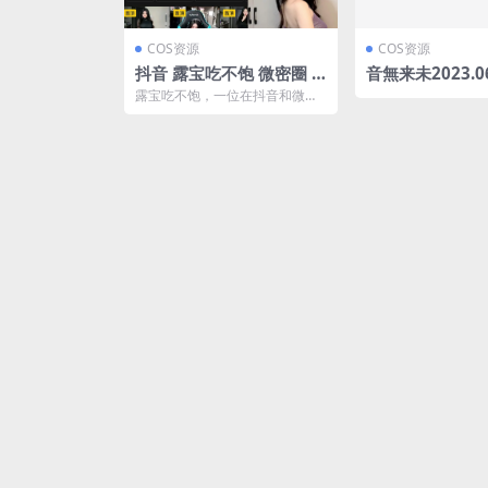
COS资源
COS资源
抖音 露宝吃不饱 微密圈 N
音無来未2023.0
O.013期 【22P11V】最
限定内容 ASM
露宝吃不饱，一位在抖音和微密
新至：2024.7.10(露宝为
[1V-700MB]
圈广受欢迎的女网红，在2024年
7月10日发布了NO...
什么成功)