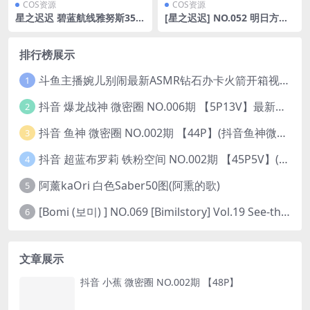
COS资源
COS资源
星之迟迟 碧蓝航线雅努斯35图
[星之迟迟] NO.052 明日方舟
(星之迟迟碧蓝航线 建武旗袍)
[150P-677MB]
排行榜展示
斗鱼主播婉儿别闹最新ASMR钻石办卡火箭开箱视频+音频合集-47个资源打包下载 [39V-10.1GB]
1
抖音 爆龙战神 微密圈 NO.006期 【5P13V】最新至：2023.6.7(暴龙神和战龙皇)
2
抖音 鱼神 微密圈 NO.002期 【44P】(抖音鱼神微密猫)
3
抖音 超蓝布罗莉 铁粉空间 NO.002期 【45P5V】(抖音超蓝布罗利是真的吗)
4
阿薰kaOri 白色Saber50图(阿熏的歌)
5
[Bomi (보미) ] NO.069 [Bimilstory] Vol.19 See-through lingerie
6
文章展示
抖音 小蕉 微密圈 NO.002期 【48P】