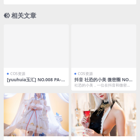
相关文章
COS资源
COS资源
[yuuhuia玉汇] NO.008 PA-1
抖音 社恐的小美 微密圈 NO.0
5 [31P-380MB]
01期 【7P3V】(抖音社恐的小
社恐的小美，一位在抖音和微密圈
美维密圈)
广受欢迎的女网红，近日分享了她
最新一期的内容。这是...