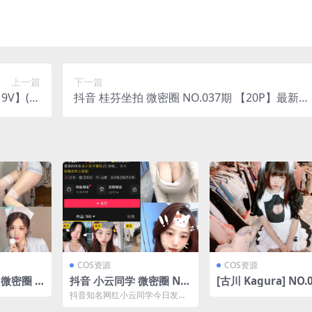
上一篇
下一篇
19V】(抖
抖音 桂芬坐拍 微密圈 NO.037期 【20P】最新
里的小猪)
至：2024.6.17
COS资源
COS资源
微密圈 N
抖音 小云同学 微密圈 NO.
[古川 Kagura] NO.
V】
002期 【1P9V】最新至：
黑丝猫耳女仆 [55P-
抖音知名网红小云同学今日发布
2024.12.8(小云抖音视频)
M]
【微密圈NO.002期】精彩内容，