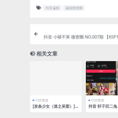
抖音瀛猫
瀛猫微密圈
抖音 小猪不笨 微密圈 NO.007期 【65P
音
相关文章
COS资源
COS资源
[发条少女（迷之呆梨）]
抖音 轩子巨二兔 
NO.132 fantia 2023年0
O.012期 【8P2
6月会员订阅合集 [8套-30