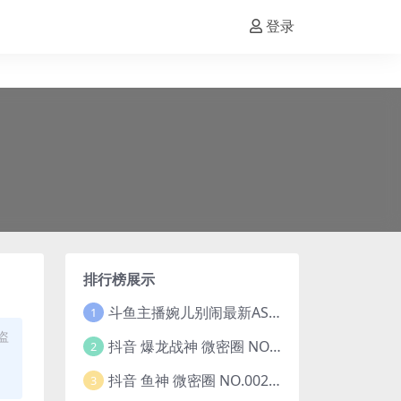
登录
排行榜展示
斗鱼主播婉儿别闹最新ASMR钻石办卡火箭开箱视频+音频合集-47个资源打包下载 [39V-10.1GB]
1
盗
抖音 爆龙战神 微密圈 NO.006期 【5P13V】最新至：2023.6.7(暴龙神和战龙皇)
2
抖音 鱼神 微密圈 NO.002期 【44P】(抖音鱼神微密猫)
3