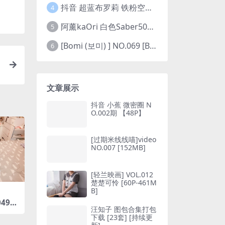
抖音 超蓝布罗莉 铁粉空间 NO.002期 【45P5V】(抖音超蓝布罗利是真的吗)
4
阿薰kaOri 白色Saber50图(阿熏的歌)
5
[Bomi (보미) ] NO.069 [Bimilstory] Vol.19 See-through lingerie
6
文章展示
抖音 小蕉 微密圈 N
O.002期 【48P】
[过期米线线喵]video
NO.007 [152MB]
[轻兰映画] VOL.012
楚楚可怜 [60P-461M
B]
049
汪知子 图包合集打包
125
下载 [23套] [持续更