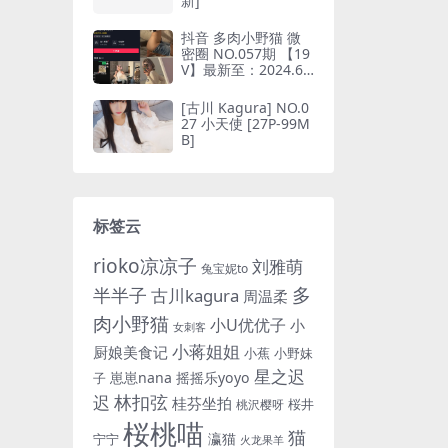
新]
抖音 多肉小野猫 微
密圈 NO.057期 【19
V】最新至：2024.6.
10(抖音多肉小野猫的
推特叫什么)
[古川 Kagura] NO.0
27 小天使 [27P-99M
B]
标签云
rioko凉凉子
刘雅萌
兔宝妮to
多
半半子
古川kagura
周温柔
肉小野猫
小U优优子
小
女刺客
小蒋姐姐
厨娘美食记
小蕉
小野妹
星之迟
崽崽nana
摇摇乐yoyo
子
林扣弦
迟
桂芬坐拍
桜井
桃沢樱呀
桜桃喵
猫
瀛猫
宁宁
火龙果羊