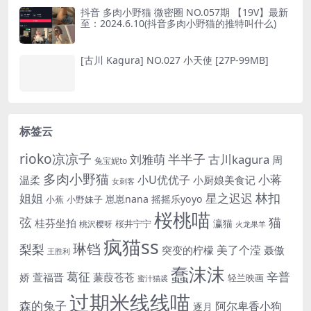
抖音 多肉小野猫 微密圈 NO.057期 【19V】最新
至：2024.6.10(抖音多肉小野猫的推特叫什么)
[古川 Kagura] NO.027 小天使 [27P-99MB]
标签云
rioko凉凉子
半半子
刘雅萌
古川kagura
周
兔宝妮to
多肉小野猫
小蒋
小U优优子
温柔
小厨娘美食记
女刺客
姐姐
林扣
星之迟迟
崽崽nana
摇摇乐yoyo
小蕉
小野妹子
桜桃喵
猫
弦
桂芬坐拍
瀛猫
桜井宁宁
桃沢樱呀
火龙果羊
疯猫ss
琳铛
梨梨
美了个滢
突变的柠檬
聂傲
王胜利
蠢沫沫
辛普
葛征
娇
萱福晋
蒹葭苍苍
轻兰映画
蜜汁猫裘
过期米线线喵
森的兔子
阿尔卑香小狗
逐月