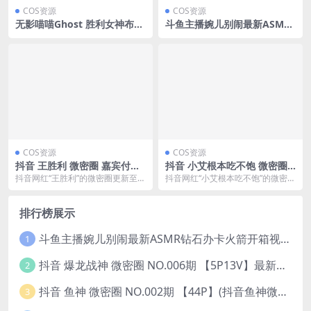
COS资源
COS资源
无影喵喵Ghost 胜利女神布兰
斗鱼主播婉儿别闹最新ASMR
儿100图7视频(无影猫赞,没赚
钻石办卡火箭开箱视频+音频
会死)
合集-47个资源打包下载 [39V-
10.1GB]
COS资源
COS资源
抖音 王胜利 微密圈 嘉宾付费
抖音 小艾根本吃不饱 微密圈
帖 NO.016期 【12P1V】最新
NO.014期 【121P】(小艾原
抖音网红“王胜利”的微密圈更新至第
抖音网红“小艾根本吃不饱”的微密圈
至：2023.8.24(抖音王胜利微
名)
16期嘉宾付费帖,本期她带来了12张
VIP嘉宾贴更新至第14期,本期她带
博圈子里是什么)
写真和1段...
来了121...
排行榜展示
斗鱼主播婉儿别闹最新ASMR钻石办卡火箭开箱视频+音频合集-47个资源打包下载 [39V-10.1GB]
1
抖音 爆龙战神 微密圈 NO.006期 【5P13V】最新至：2023.6.7(暴龙神和战龙皇)
2
抖音 鱼神 微密圈 NO.002期 【44P】(抖音鱼神微密猫)
3