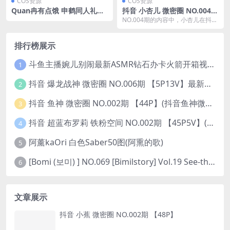
COS资源
COS资源
Quan冉有点饿 申鹤同人礼服
抖音 小杏儿 微密圈 NO.004期
54图
【7V】(杏儿去哪了)
NO.004期的内容中，小杏儿在抖音
和微密圈分享了一些精彩的视频和
照片。这期的内...
排行榜展示
斗鱼主播婉儿别闹最新ASMR钻石办卡火箭开箱视频+音频合集-47个资源打包下载 [39V-10.1GB]
1
抖音 爆龙战神 微密圈 NO.006期 【5P13V】最新至：2023.6.7(暴龙神和战龙皇)
2
抖音 鱼神 微密圈 NO.002期 【44P】(抖音鱼神微密猫)
3
抖音 超蓝布罗莉 铁粉空间 NO.002期 【45P5V】(抖音超蓝布罗利是真的吗)
4
阿薰kaOri 白色Saber50图(阿熏的歌)
5
[Bomi (보미) ] NO.069 [Bimilstory] Vol.19 See-through lingerie
6
文章展示
抖音 小蕉 微密圈 NO.002期 【48P】