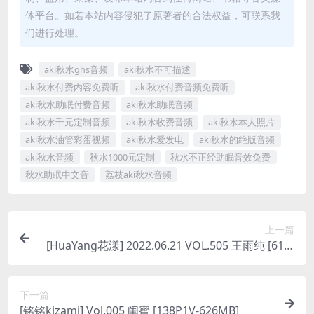
体平台。如若本站内容侵犯了原著者的合法权益，可联系我
们进行处理。
aki秋水ghs音频
aki秋水不可描述
aki秋水付费内容免费听
aki秋水付费音频免费听
aki秋水助眠付费音频
aki秋水助眠音频
aki秋水千元定制音频
aki秋水收费音频
aki秋水本人照片
aki秋水油管彩蛋视频
aki秋水爱发电
aki秋水的绝版音频
aki秋水音频
秋水1000元定制
秋水不正经助眠音效免费
秋水助眠中文音
荔枝aki秋水音频
上一篇
[HuaYang花漾] 2022.06.21 VOL.505 王雨纯 [61P-
576MB]
下一篇
[铭铭kizami] Vol.005 闺蜜 [138P1V-626MB]