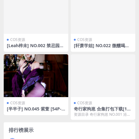
COS资源
COS资源
[Leah梓未] NO.002 禁忌园丁
[轩萧学姐] NO.022 微醺喝醉
[60P10V-5.04GB]
了ol [57P-224MB]
COS资源
COS资源
[半半子] NO.045 紫萱 [54P-8
奇行家狗崽 合集打包下载[11
4MB]
套] [持续更新]
资源目录 奇行家狗崽 NO.001 浴场
的体操服 [66P-825MB] 奇行家...
排行榜展示