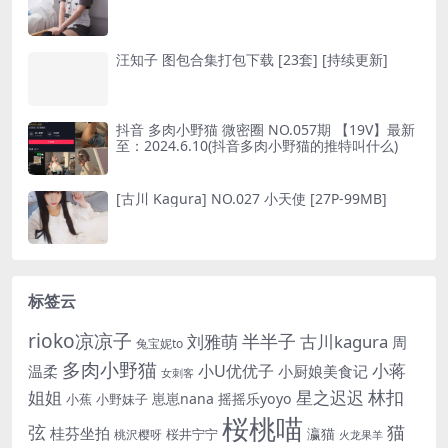
汪知子 图包合集打包下载 [23套] [持续更新]
抖音 多肉小野猫 微密圈 NO.057期 【19V】最新
至：2024.6.10(抖音多肉小野猫的推特叫什么)
[古川 Kagura] NO.027 小天使 [27P-99MB]
标签云
rioko凉凉子
半半子
刘雅萌
古川kagura
周
兔宝妮to
多肉小野猫
小蒋
小U优优子
温柔
小厨娘美食记
女刺客
姐姐
林扣
星之迟迟
崽崽nana
摇摇乐yoyo
小蕉
小野妹子
桜桃喵
猫
弦
桂芬坐拍
瀛猫
桜井宁宁
桃沢樱呀
火龙果羊