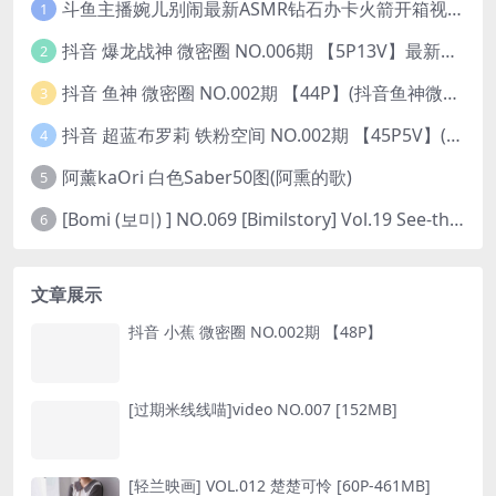
斗鱼主播婉儿别闹最新ASMR钻石办卡火箭开箱视频+音频合集-47个资源打包下载 [39V-10.1GB]
1
抖音 爆龙战神 微密圈 NO.006期 【5P13V】最新至：2023.6.7(暴龙神和战龙皇)
2
抖音 鱼神 微密圈 NO.002期 【44P】(抖音鱼神微密猫)
3
抖音 超蓝布罗莉 铁粉空间 NO.002期 【45P5V】(抖音超蓝布罗利是真的吗)
4
阿薰kaOri 白色Saber50图(阿熏的歌)
5
[Bomi (보미) ] NO.069 [Bimilstory] Vol.19 See-through lingerie
6
文章展示
抖音 小蕉 微密圈 NO.002期 【48P】
[过期米线线喵]video NO.007 [152MB]
[轻兰映画] VOL.012 楚楚可怜 [60P-461MB]