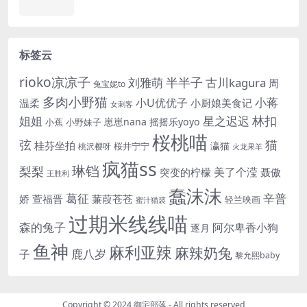
标签云
rioko凉凉子
半半子
刘雅萌
古川kagura
周
兔宝妮to
多肉小野猫
小蒋
小U优优子
温柔
小厨娘美食记
女刺客
姐姐
林扣
星之迟迟
崽崽nana
摇摇乐yoyo
小蕉
小野妹子
桜桃喵
猫
弦
桂芬坐拍
瀛猫
桜井宁宁
桃沢樱呀
火龙果羊
疯猫ss
琳铛
梨梨
美了个滢
突变的柠檬
聂傲
王胜利
蠢沫沫
辛普
葛征
娇
萱福晋
蒹葭苍苍
轻兰映画
蜜汁猫裘
过期米线线喵
森的兔子
阿尔卑香小狗
逐月
鱼神
麻利亚辣
麻辣奶兔
鹿八岁
子
黎允熙baby
Copyright © 2024
御宅部落
- All rights reserved