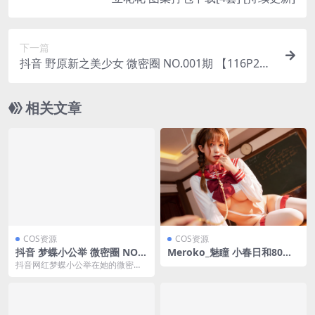
下一篇
抖音 野原新之美少女 微密圈 NO.001期 【116P2
V】(野原新之助是真的吗)
相关文章
COS资源
COS资源
抖音 梦蝶小公举 微密圈 NO.0
Meroko_魅瞳 小春日和80图
02期 【50P】
(魅瞳美瞳怎么样)
抖音网红梦蝶小公举在她的微密圈
发布了NO.002期内容,本期共更新
了50张静态图...