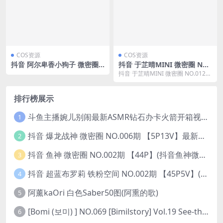
COS资源
COS资源
抖音 阿尔卑香小狗子 微密圈
抖音 于芷晴MINI 微密圈 NO.
NO.024期 【13P1V】
012期 【122P5V】(抖音于晴
抖音 于芷晴MINI 微密圈 NO.012期
歌手个人资料)
【122P5V】今期精彩内容持续更...
排行榜展示
斗鱼主播婉儿别闹最新ASMR钻石办卡火箭开箱视频+音频合集-47个资源打包下载 [39V-10.1GB]
1
抖音 爆龙战神 微密圈 NO.006期 【5P13V】最新至：2023.6.7(暴龙神和战龙皇)
2
抖音 鱼神 微密圈 NO.002期 【44P】(抖音鱼神微密猫)
3
抖音 超蓝布罗莉 铁粉空间 NO.002期 【45P5V】(抖音超蓝布罗利是真的吗)
4
阿薰kaOri 白色Saber50图(阿熏的歌)
5
[Bomi (보미) ] NO.069 [Bimilstory] Vol.19 See-through lingerie
6