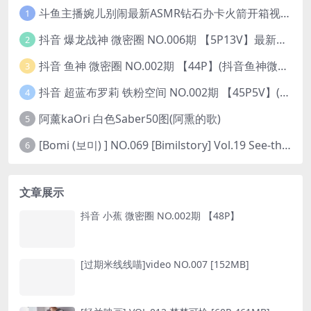
斗鱼主播婉儿别闹最新ASMR钻石办卡火箭开箱视频+音频合集-47个资源打包下载 [39V-10.1GB]
1
抖音 爆龙战神 微密圈 NO.006期 【5P13V】最新至：2023.6.7(暴龙神和战龙皇)
2
抖音 鱼神 微密圈 NO.002期 【44P】(抖音鱼神微密猫)
3
抖音 超蓝布罗莉 铁粉空间 NO.002期 【45P5V】(抖音超蓝布罗利是真的吗)
4
阿薰kaOri 白色Saber50图(阿熏的歌)
5
[Bomi (보미) ] NO.069 [Bimilstory] Vol.19 See-through lingerie
6
文章展示
抖音 小蕉 微密圈 NO.002期 【48P】
[过期米线线喵]video NO.007 [152MB]