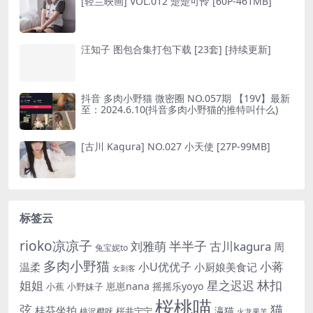
[轻兰映画] VOL.012 楚楚可怜 [60P-461MB]
汪知子 图包合集打包下载 [23套] [持续更新]
抖音 多肉小野猫 微密圈 NO.057期 【19V】最新
至：2024.6.10(抖音多肉小野猫的推特叫什么)
[古川 Kagura] NO.027 小天使 [27P-99MB]
标签云
rioko凉凉子
半半子
刘雅萌
古川kagura
周
兔宝妮to
多肉小野猫
小蒋
小U优优子
温柔
小厨娘美食记
女刺客
姐姐
林扣
星之迟迟
崽崽nana
摇摇乐yoyo
小蕉
小野妹子
桜桃喵
猫
弦
桂芬坐拍
瀛猫
桜井宁宁
桃沢樱呀
火龙果羊