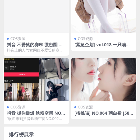
COS资源
COS资源
抖音 不爱笑的赛琳 微密圈 N
[紧急企划] vol.018 一只喵喵
O.020期 【18P2V】最新至：
梓 白丝短裙 [67P1V-1.10GB]
抖音上的人气女网红不爱笑的赛
2024.5.1(抖音不搞笑了)
琳，以其独特的魅力和风格受到了
许多粉丝的喜爱。她平时...
COS资源
COS资源
抖音 抓住爆爆 铁粉空间 NO.0
[桜桃喵] NO.064 朝白裙 [58P
02期 【38P2V】最新至：202
-724MB]
“欢迎来到抖音铁粉空间NO.002
4.10.1(抖音张爆爆图片)
期，本期我们将继续关注女网红抓
住爆...
排行榜展示