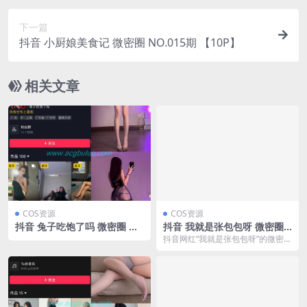
下一篇
抖音 小厨娘美食记 微密圈 NO.015期 【10P】
相关文章
COS资源
COS资源
抖音 兔子吃饱了吗 微密圈 N
抖音 我就是张包包呀 微密圈
O.006期 【41P】
NO.007期 【31P】(我就是演
抖音网红“我就是张包包呀”的微密圈
员张)
更新至第7期,本期她带来了31张生
活写真。图片...