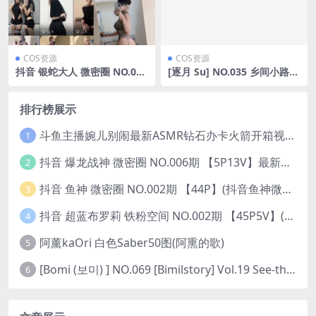
COS资源
COS资源
抖音 银蛇大人 微密圈 NO.011
[逐月 Su] NO.035 乡间小路
期 【22P2V】
[45P-285MB]
排行榜展示
斗鱼主播婉儿别闹最新ASMR钻石办卡火箭开箱视频+音频合集-47个资源打包下载 [39V-10.1GB]
1
抖音 爆龙战神 微密圈 NO.006期 【5P13V】最新至：2023.6.7(暴龙神和战龙皇)
2
抖音 鱼神 微密圈 NO.002期 【44P】(抖音鱼神微密猫)
3
抖音 超蓝布罗莉 铁粉空间 NO.002期 【45P5V】(抖音超蓝布罗利是真的吗)
4
阿薰kaOri 白色Saber50图(阿熏的歌)
5
[Bomi (보미) ] NO.069 [Bimilstory] Vol.19 See-through lingerie
6