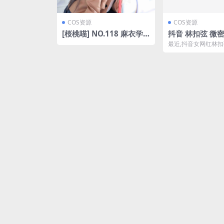
COS资源
COS资源
[桜桃喵] NO.118 麻衣学
抖音 林扣弦 微密圈 N
姐制服 [52P-482MB]
28期 【34P】
最近,抖音女网红林
谁)
密圈平台发布了第02
期她带来了34张静...