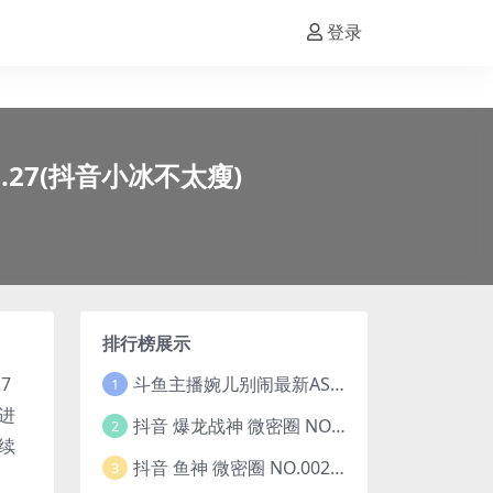
登录
5.27(抖音小冰不太瘦)
排行榜展示
斗鱼主播婉儿别闹最新ASMR钻石办卡火箭开箱视频+音频合集-47个资源打包下载 [39V-10.1GB]
7
1
进
抖音 爆龙战神 微密圈 NO.006期 【5P13V】最新至：2023.6.7(暴龙神和战龙皇)
2
续
抖音 鱼神 微密圈 NO.002期 【44P】(抖音鱼神微密猫)
3