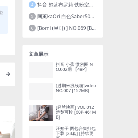
抖音 超蓝布罗莉 铁粉空间 NO.002期 【45P5V】(抖音超蓝布罗利是真的吗)
4
盗
阿薰kaOri 白色Saber50图(阿熏的歌)
5
[Bomi (보미) ] NO.069 [Bimilstory] Vol.19 See-through lingerie
6
文章展示
抖音 小蕉 微密圈 N
O.002期 【48P】
[过期米线线喵]video
NO.007 [152MB]
[轻兰映画] VOL.012
楚楚可怜 [60P-461M
B]
汪知子 图包合集打包
下载 [23套] [持续更