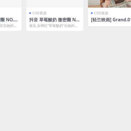
COS资源
COS资源
O.0
抖音 草莓酸奶 微密圈 NO.
[轻兰映画] Grand.0
(林扣弦是
012期 【18P】(抖音草莓
度度度喵 抱枕[56P-
扣弦在她的微
最近,女网红“草莓酸奶”在她的抖
酸奶微博是真的吗)
B]
8期合集,本
音和微密圈平台发布了第十二期
原创内容,她这次带来...