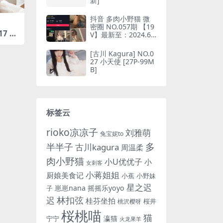
新]
抖音 多肉小野猫 微
密圈 NO.057期 【19
17 半
V】最新至：2024.6.
314M
10(抖音多肉小野猫的
推特叫什么)
[古川 Kagura] NO.0
27 小天使 [27P-99M
B]
标签云
rioko凉凉子
刘雅萌
兔宝妮to
多
半半子
古川kagura
周温柔
肉小野猫
小U优优子
小
女刺客
小蒋姐姐
厨娘美食记
小蕉
小野妹
星之迟
崽崽nana
摇摇乐yoyo
子
林扣弦
迟
桂芬坐拍
桜井
桃沢樱呀
桜桃喵
猫
瀛猫
宁宁
火龙果羊