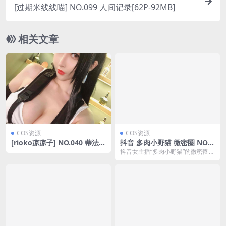
[过期米线线喵] NO.099 人间记录[62P-92MB]
相关文章
COS资源
COS资源
[rioko凉凉子] NO.040 蒂法
抖音 多肉小野猫 微密圈 NO.0
[19P-54MB]
22期 【1V】最新至：2023.6.
抖音女主播“多肉小野猫”的微密圈在
16(抖音多肉小野猫吃瓜)
2023年6月16日最新更新了NO.022
期,...