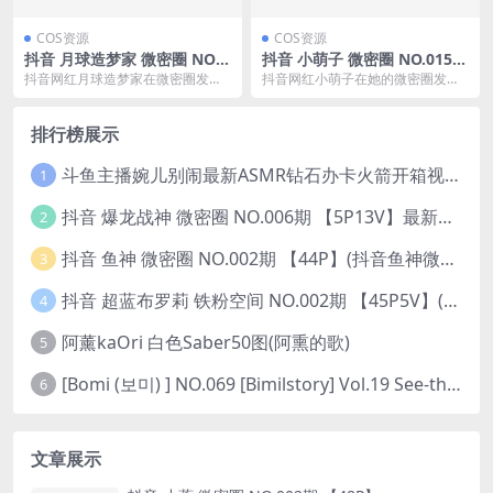
COS资源
COS资源
抖音 月球造梦家 微密圈 NO.0
抖音 小萌子 微密圈 NO.015期
04期 【9P2V】最新至：2023.
【15P】(是小萌子昂)
抖音网红月球造梦家在微密圈发布
抖音网红小萌子在她的微密圈发布
12.20
了最新的NO.004期内容，更新至20
了NO.015期内容,这期共更新了15
23年12月...
张日常生活图...
排行榜展示
斗鱼主播婉儿别闹最新ASMR钻石办卡火箭开箱视频+音频合集-47个资源打包下载 [39V-10.1GB]
1
抖音 爆龙战神 微密圈 NO.006期 【5P13V】最新至：2023.6.7(暴龙神和战龙皇)
2
抖音 鱼神 微密圈 NO.002期 【44P】(抖音鱼神微密猫)
3
抖音 超蓝布罗莉 铁粉空间 NO.002期 【45P5V】(抖音超蓝布罗利是真的吗)
4
阿薰kaOri 白色Saber50图(阿熏的歌)
5
[Bomi (보미) ] NO.069 [Bimilstory] Vol.19 See-through lingerie
6
文章展示