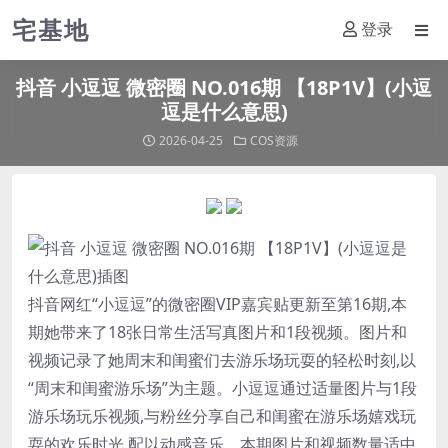
宅基地
登录
抖音 小逗逗 微密圈 NO.016期 【18P1V】(小逗
逗是什么意思)
2026-04-25
COS资源
抖音网红“
小逗逗
”的微密圈VIP嘉宾贴更新至第16期,本
期她带来了18张日常生活写真图片和1段视频。图片和
视频记录了她周末和闺蜜们去游乐场玩耍的轻松时刻,以
“周末和闺蜜游乐场”为主题。
小逗逗
通过适量图片与1段
游乐场玩乐视频,与粉丝分享自己和闺蜜在游乐场嬉戏玩
耍的欢乐时光,配以动感音乐。本期图片和视频数量适中,