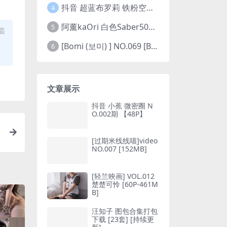
抖音 超蓝布罗莉 铁粉空间 NO.002期 【45P5V】(抖音超蓝布罗利是真的吗)
4
阿薰kaOri 白色Saber50图(阿熏的歌)
5
盗
[Bomi (보미) ] NO.069 [Bimilstory] Vol.19 See-through lingerie
6
文章展示
抖音 小蕉 微密圈 N
O.002期 【48P】
[过期米线线喵]video
NO.007 [152MB]
[轻兰映画] VOL.012
楚楚可怜 [60P-461M
B]
汪知子 图包合集打包
下载 [23套] [持续更