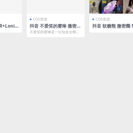
COS资源
COS资源
R+Lonik
抖音 不爱笑的赛琳 微密圈
抖音 软糖熊 微密圈 NO.0
 资源下载
NO.006期 【32P7V 最新
12期 【38P】
不爱笑的赛琳是一位知名女网红,
至：2023.9.11(抖音不爱
她经常在抖音和微密圈分享生活
点滴。她的最新一期视频...
笑的赛琳定制视频)