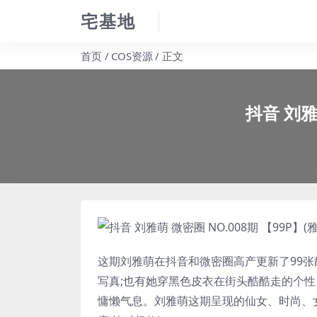
宅基地
首页
COS资源
正文
抖音 刘雅
这期
刘雅萌
在抖音和微密圈高产更新了99张
写真;也有她穿黑色皮衣在街头酷酷走的个性
慵懒气息。
刘雅萌
这期呈现的仙女、时尚、