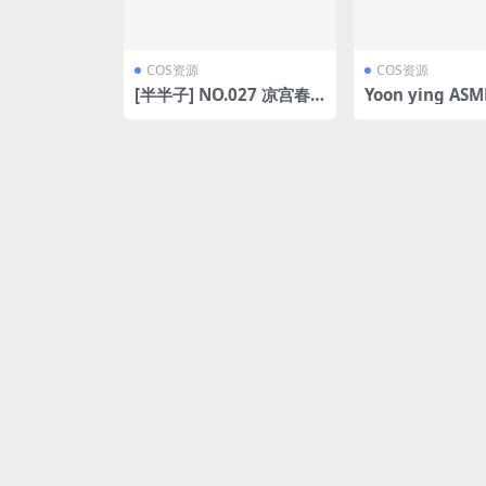
COS资源
COS资源
[半半子] NO.027 凉宫春
Yoon ying ASM
日[15P-2.7MB]
aMeow ASMR
[3V-601MB]