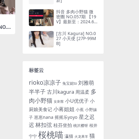
新]
抖音 多肉小野猫 微
密圈 NO.057期 【19
V】最新至：2024.6.
10(抖音多肉小野猫的
推特叫什么)
[古川 Kagura] NO.0
27 小天使 [27P-99M
B]
标签云
rioko凉凉子
刘雅萌
兔宝妮to
多
半半子
古川kagura
周温柔
肉小野猫
小U优优子
小
女刺客
小蒋姐姐
厨娘美食记
小蕉
小野妹
星之迟
崽崽nana
摇摇乐yoyo
子
林扣弦
迟
桂芬坐拍
桜井
桃沢樱呀
桜桃喵
猫
瀛猫
宁宁
火龙果羊