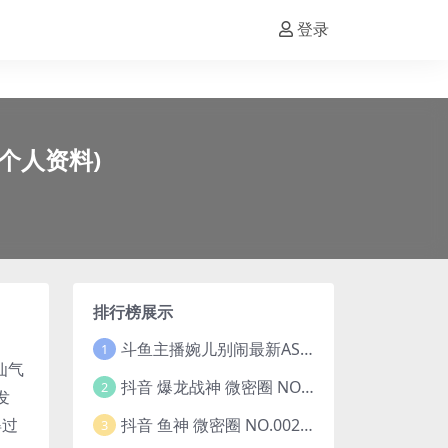
登录
人个人资料)
排行榜展示
斗鱼主播婉儿别闹最新ASMR钻石办卡火箭开箱视频+音频合集-47个资源打包下载 [39V-10.1GB]
1
仙气
抖音 爆龙战神 微密圈 NO.006期 【5P13V】最新至：2023.6.7(暴龙神和战龙皇)
2
发
抖音 鱼神 微密圈 NO.002期 【44P】(抖音鱼神微密猫)
得过
3