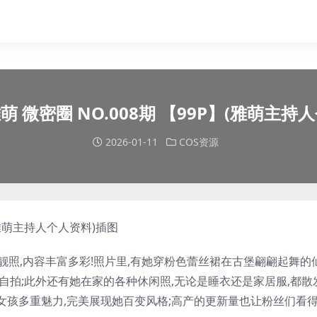
萌 微密圈 NO.008期 【99P】(雅萌主持
2026-01-11
COS资源
靓照,内容丰富多彩!照片里,有她穿粉色蕾丝裙在古堡翩翩起舞的
自拍;此外还有她在家的各种休闲照,无论是睡衣还是家居服,都散
女孩多重魅力,完美展现她百变风格;高产的更新量也让粉丝们看