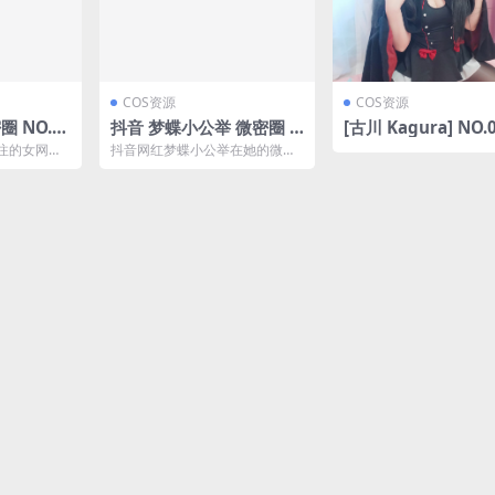
COS资源
COS资源
 NO.0
抖音 梦蝶小公举 微密圈 N
[古川 Kagura] NO.
】(抖音左公
O.002期 【50P】
小恶魔 [41P-11.2M
注的女网
抖音网红梦蝶小公举在她的微密
上分享着她
圈发布了NO.002期内容,本期共
微密圈...
更新了50张静态图...