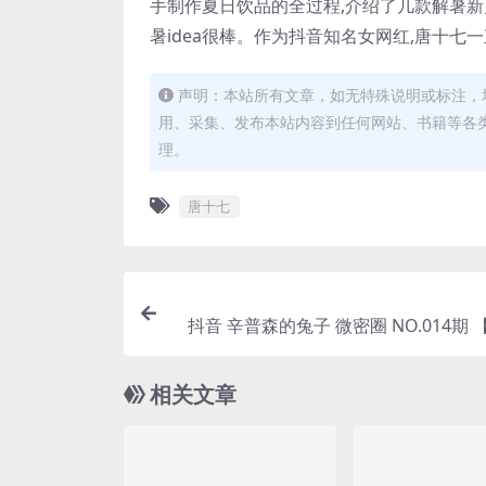
手制作夏日饮品的全过程,介绍了几款解暑新
暑idea很棒。作为抖音知名女网红,唐十
声明：本站所有文章，如无特殊说明或标注，
用、采集、发布本站内容到任何网站、书籍等各
理。
唐十七
抖音 辛普森的兔子 微密圈 NO.014期 【3P4V】
最新至：2023.6.13(辛普森i
相关文章