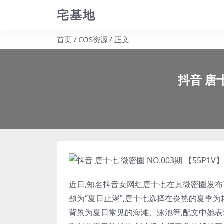
宅基地
首页
COS资源
正文
抖音 唐十
近日,知名抖音女网红
唐十七
在其微密圈发布了
题为“夏日止渴”,
唐十七
选择在炎热的夏季为
背景为夏日常见的海滩、泳池等,配文中她