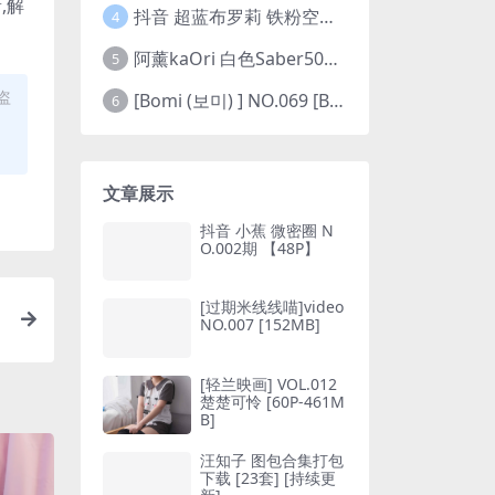
,解
抖音 超蓝布罗莉 铁粉空间 NO.002期 【45P5V】(抖音超蓝布罗利是真的吗)
4
阿薰kaOri 白色Saber50图(阿熏的歌)
5
盗
[Bomi (보미) ] NO.069 [Bimilstory] Vol.19 See-through lingerie
6
文章展示
抖音 小蕉 微密圈 N
O.002期 【48P】
[过期米线线喵]video
NO.007 [152MB]
[轻兰映画] VOL.012
楚楚可怜 [60P-461M
B]
汪知子 图包合集打包
下载 [23套] [持续更