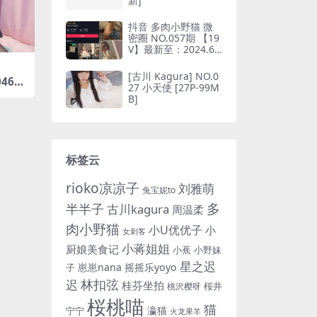
新]
抖音 多肉小野猫 微
密圈 NO.057期 【19
V】最新至：2024.6.
10(抖音多肉小野猫的
推特叫什么)
[古川 Kagura] NO.0
046
27 小天使 [27P-99M
B]
B]
标签云
rioko凉凉子
刘雅萌
兔宝妮to
多
半半子
古川kagura
周温柔
肉小野猫
小U优优子
小
女刺客
小蒋姐姐
厨娘美食记
小蕉
小野妹
星之迟
崽崽nana
摇摇乐yoyo
子
林扣弦
迟
桂芬坐拍
桜井
桃沢樱呀
桜桃喵
猫
瀛猫
宁宁
火龙果羊