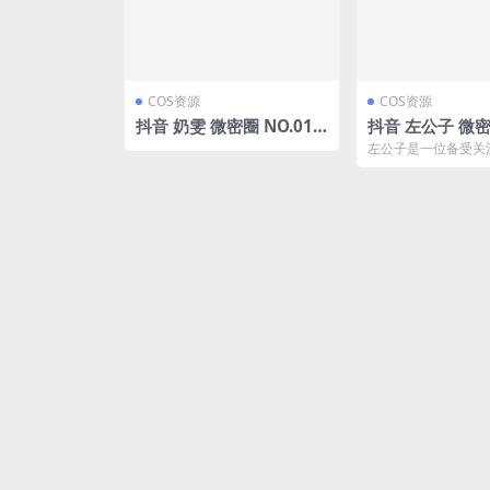
COS资源
COS资源
抖音 奶雯 微密圈 NO.013
抖音 左公子 微密圈
期 【30P】
09期 【164P
左公子是一位备受关
子微博)
红，在抖音和微密圈
的生活点滴。在最新的