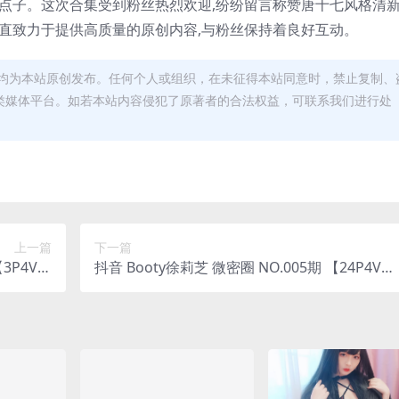
点子。这次合集受到粉丝热烈欢迎,纷纷留言称赞唐十七风格清新
七一直致力于提供高质量的原创内容,与粉丝保持着良好互动。
均为本站原创发布。任何个人或组织，在未征得本站同意时，禁止复制、
类媒体平台。如若本站内容侵犯了原著者的合法权益，可联系我们进行处
上一篇
下一篇
抖音 Booty徐莉芝 微密圈 NO.005期 【24P4V】
f i do)
最新至：2023.6.19(徐莉莉是谁)