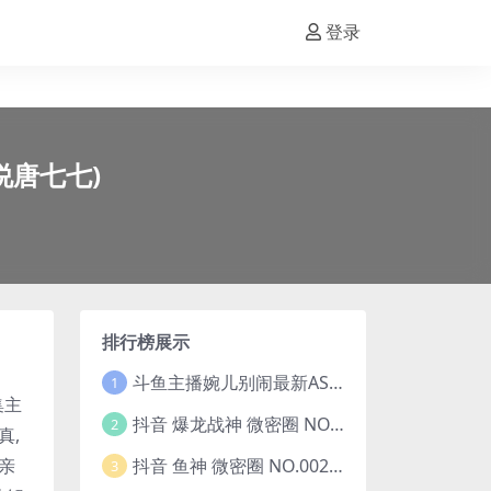
登录
小说唐七七)
排行榜展示
斗鱼主播婉儿别闹最新ASMR钻石办卡火箭开箱视频+音频合集-47个资源打包下载 [39V-10.1GB]
1
集主
抖音 爆龙战神 微密圈 NO.006期 【5P13V】最新至：2023.6.7(暴龙神和战龙皇)
2
真,
抖音 鱼神 微密圈 NO.002期 【44P】(抖音鱼神微密猫)
亲
3