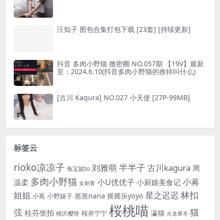
汪知子 图包合集打包下载 [23套] [持续更新]
抖音 多肉小野猫 微密圈 NO.057期 【19V】最新
至：2024.6.10(抖音多肉小野猫的推特叫什么)
[古川 Kagura] NO.027 小天使 [27P-99MB]
标签云
rioko凉凉子
半半子
刘雅萌
古川kagura
周
兔宝妮to
多肉小野猫
小蒋
小U优优子
温柔
小厨娘美食记
女刺客
姐姐
林扣
星之迟迟
崽崽nana
摇摇乐yoyo
小蕉
小野妹子
桜桃喵
猫
弦
桂芬坐拍
瀛猫
桜井宁宁
桃沢樱呀
火龙果羊