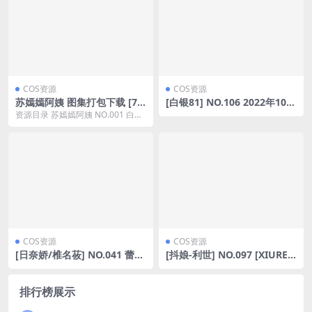
COS资源
COS资源
苏嫣嫣阿姨 图集打包下载 [7
[白银81] NO.106 2022年10月
套][持续更新]
套图 [210P13V-1.48GB]
资源目录 苏嫣嫣阿姨 NO.001 白色
猫耳头饰 [10P-15MB] 苏嫣嫣阿...
COS资源
COS资源
[日奈娇/椎名莜] NO.041 蕾姆
[抖娘-利世] NO.097 [XIUREN
蓝色 [86P-567MB]
秀人网] 2022.06.08 NO.5118
[75P-695MB]
排行榜展示