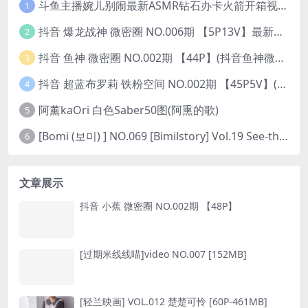
斗鱼主播婉儿别闹最新ASMR钻石办卡火箭开箱视频+音频合集-47个资源打包下载 [39V-10.1GB]
1
抖音 爆龙战神 微密圈 NO.006期 【5P13V】最新至：2023.6.7(暴龙神和战龙皇)
2
抖音 鱼神 微密圈 NO.002期 【44P】(抖音鱼神微密猫)
3
抖音 超蓝布罗莉 铁粉空间 NO.002期 【45P5V】(抖音超蓝布罗利是真的吗)
4
阿薰kaOri 白色Saber50图(阿熏的歌)
5
[Bomi (보미) ] NO.069 [Bimilstory] Vol.19 See-through lingerie
6
文章展示
抖音 小蕉 微密圈 NO.002期 【48P】
[过期米线线喵]video NO.007 [152MB]
[轻兰映画] VOL.012 楚楚可怜 [60P-461MB]