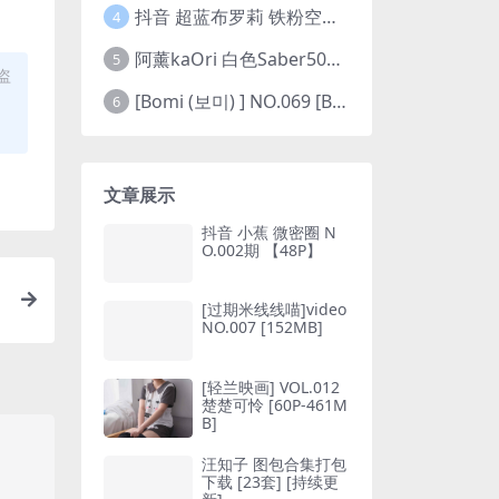
抖音 超蓝布罗莉 铁粉空间 NO.002期 【45P5V】(抖音超蓝布罗利是真的吗)
4
阿薰kaOri 白色Saber50图(阿熏的歌)
5
盗
[Bomi (보미) ] NO.069 [Bimilstory] Vol.19 See-through lingerie
6
文章展示
抖音 小蕉 微密圈 N
O.002期 【48P】
[过期米线线喵]video
NO.007 [152MB]
[轻兰映画] VOL.012
楚楚可怜 [60P-461M
B]
汪知子 图包合集打包
下载 [23套] [持续更