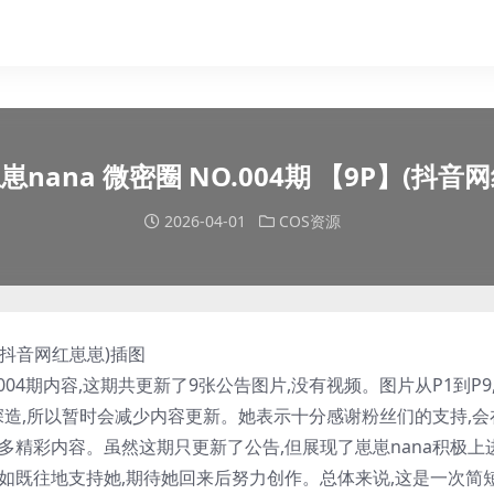
崽nana 微密圈 NO.004期 【9P】(抖音
2026-04-01
COS资源
004期内容,这期共更新了9张公告图片,没有视频。图片从P1到P9
深造,所以暂时会减少内容更新。她表示十分感谢粉丝们的支持,会
多精彩内容。虽然这期只更新了公告,但展现了
崽崽nana
积极上
如既往地支持她,期待她回来后努力创作。总体来说,这是一次简