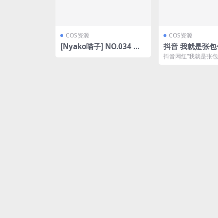
COS资源
COS资源
[Nyako喵子] NO.034 姐
抖音 我就是张包
姐的居家假日 [83P1V-90
圈 NO.015期 【42P1V】
抖音网红“我就是张包
4MB]
最新至：2023.8
密圈更新至第15期,
42张写真和1段视...
是抖音上的神曲