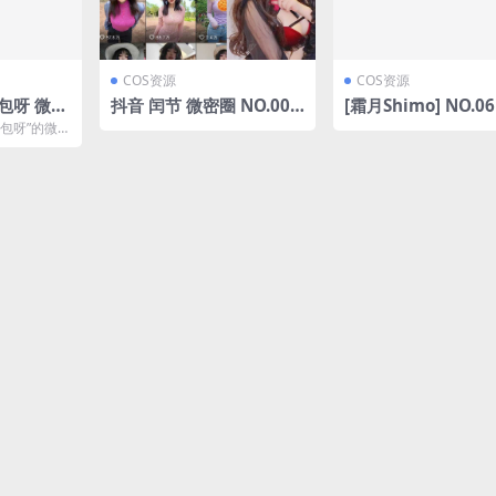
COS资源
COS资源
包呀 微密
抖音 闰节 微密圈 NO.008
[霜月Shimo] NO.061
期 【19P2V】
Village [99P-140M
包呀”的微
.19(我就
本期她带来了
叫什么)