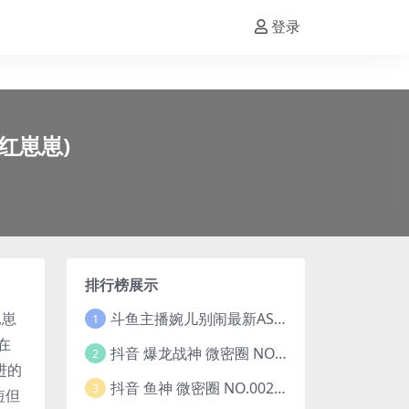
登录
网红崽崽)
排行榜展示
斗鱼主播婉儿别闹最新ASMR钻石办卡火箭开箱视频+音频合集-47个资源打包下载 [39V-10.1GB]
,
崽
1
在
抖音 爆龙战神 微密圈 NO.006期 【5P13V】最新至：2023.6.7(暴龙神和战龙皇)
2
进的
抖音 鱼神 微密圈 NO.002期 【44P】(抖音鱼神微密猫)
3
短但